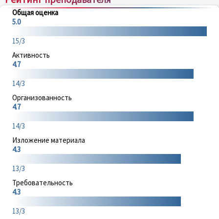
Общая оценка
5.0
15/3
Активность
4.7
14/3
Организованность
4.7
14/3
Изложение материала
4.3
13/3
Требовательность
4.3
13/3