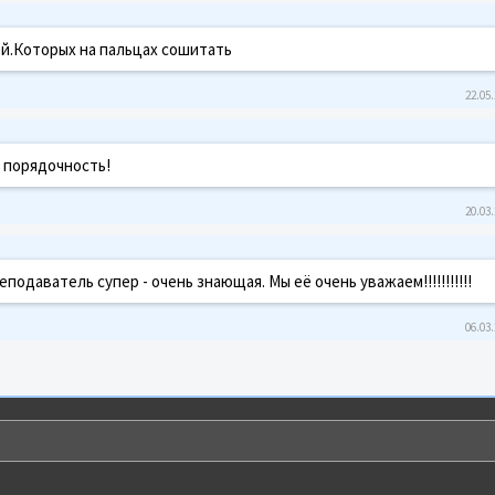
й.Которых на пальцах сошитать
22.05.
и порядочность!
20.03.
еподаватель супер - очень знающая. Мы её очень уважаем!!!!!!!!!!!
06.03.