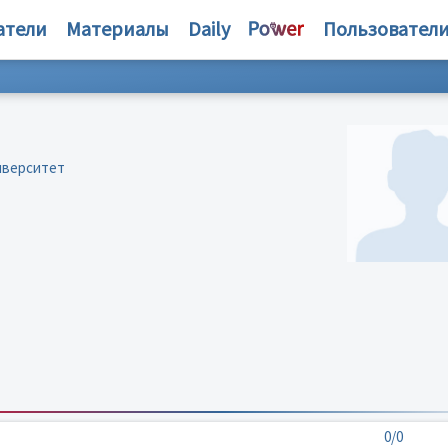
атели
Материалы
Daily
Пользовател
иверситет
0/0