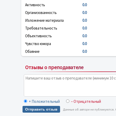
Активность
0.0
Организованность
0.0
Изложение материала
0.0
Требовательность
0.0
Объективность
0.0
Чувство юмора
0.0
Обаяние
0.0
Отзывы о преподавателе
+ Положительный
– Отрицательный
Отправить отзыв
Данные об авторе не публикуются.