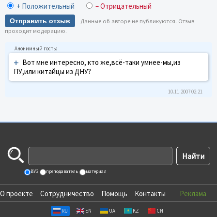
+ Положительный
– Отрицательный
Отправить отзыв
Данные об авторе не публикуются. Отзыв
проходит модерацию.
+
Вот мне интересно, кто же,всё-таки умнее-мы,из
ПУ,или китайцы из ДНУ?
10.11.2007 02:21
ВУЗ
преподаватель
материал
О проекте
Сотрудничество
Помощь
Контакты
Реклама
RU
EN
UA
KZ
CN