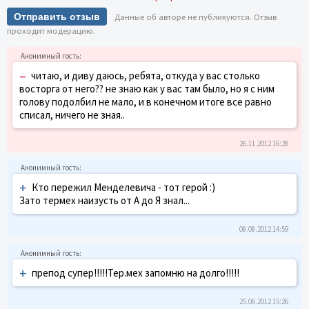
Отправить отзыв
Данные об авторе не публикуются. Отзыв
проходит модерацию.
–
читаю, и диву даюсь, ребята, откуда у вас столько
восторга от него?? не знаю как у вас там было, но я с ним
голову подолбил не мало, и в конечном итоге все равно
списал, ничего не зная..
26.11.2012 16:28
+
Кто пережил Менделевича - тот герой :)
Зато термех наизусть от А до Я знал...
08.08.2012 14:59
+
препод супер!!!!!Тер.мех запомню на долго!!!!!
25.06.2012 15:26