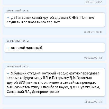
19.05.2011 23:52
+
Да Гитерман самый крутой дядька в ОНМУ! Приятно
слушать и познавать его тер. мех.
05.04.2011 00:38
+
он такой милашка))
02.09.2010 17:52
+
Я бывший студент, который неоднократно пересдавал
теор.мех. Нудельману Я.Л. и Гитерману Д.М. Закончил
другой ВУЗ (мех-мат) с отличием и сам сейчас преподаю
высшую математику. Спасибо за науку, Д.М.! С уважением,
Самарский Л.А., Днепропетровск
14.05.2010 17:35