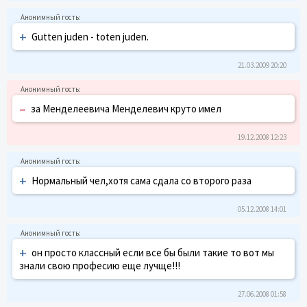
+
Gutten juden - toten juden.
21.03.2009 20:20
–
за Менделеевича Менделевич круто имел
19.12.2008 12:23
+
Нормальный чел,хотя сама сдала со второго раза
05.12.2008 14:01
+
он просто классный если все бы были такие то вот мы
знали свою професию еще лучще!!!
27.06.2008 01:58