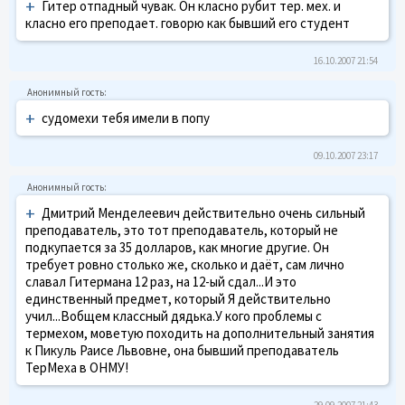
+
Гитер отпадный чувак. Он класно рубит тер. мех. и
класно его преподает. говорю как бывший его студент
16.10.2007 21:54
+
судомехи тебя имели в попу
09.10.2007 23:17
+
Дмитрий Менделеевич действительно очень сильный
преподаватель, это тот преподаватель, который не
подкупается за 35 долларов, как многие другие. Он
требует ровно столько же, сколько и даёт, сам лично
славал Гитермана 12 раз, на 12-ый сдал...И это
единственный предмет, который Я действительно
учил...Вобщем классный дядька.У кого проблемы с
термехом, моветую походить на дополнительный занятия
к Пикуль Раисе Львовне, она бывший преподаватель
ТерМеха в ОНМУ!
29.09.2007 21:43