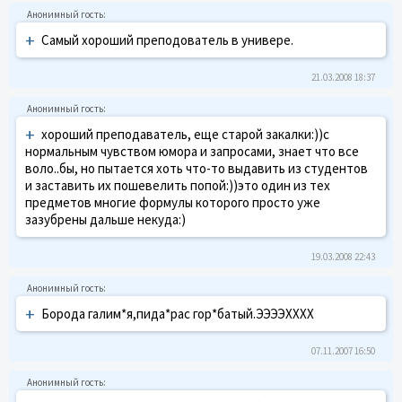
+
Самый хороший преподователь в универе.
21.03.2008 18:37
+
хороший преподаватель, еще старой закалки:))с
нормальным чувством юмора и запросами, знает что все
воло..бы, но пытается хоть что-то выдавить из студентов
и заставить их пошевелить попой:))это один из тех
предметов многие формулы которого просто уже
зазубрены дальше некуда:)
19.03.2008 22:43
+
Борода галим*я,пида*рас гор*батый.ЭЭЭЭХХХХ
07.11.2007 16:50