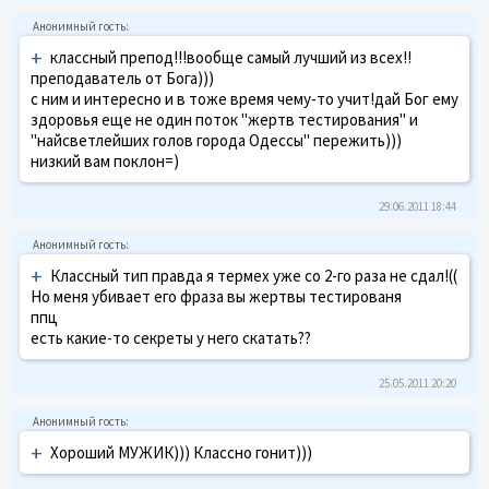
+
классный препод!!!вообще самый лучший из всех!!
преподаватель от Бога)))
с ним и интересно и в тоже время чему-то учит!дай Бог ему
здоровья еще не один поток "жертв тестирования" и
"найсветлейших голов города Одессы" пережить)))
низкий вам поклон=)
29.06.2011 18:44
+
Классный тип правда я термех уже со 2-го раза не сдал!((
Но меня убивает его фраза вы жертвы тестированя
ппц
есть какие-то секреты у него скатать??
25.05.2011 20:20
+
Хороший МУЖИК))) Классно гонит)))