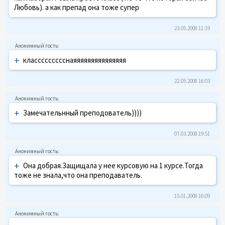
Любовь). а как препад она тоже супер
23.05.2008 11:19
+
классссссссснаяяяяяяяяяяяяяяя
22.05.2008 16:03
+
Замечательнный преподователь))))
07.03.2008 19:51
+
Она добрая.Защищала у нее курсовую на 1 курсе.Тогда
тоже не знала,что она преподаватель.
15.01.2008 16:09