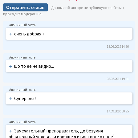
Отправить отзыв
Данные об авторе не публикуются. Отзыв
проходит модерацию.
+
очень добрая )
13.06.2012 14:56
+
шо то ее не видно...
05.03.2011 19:01
+
Супер она!
17.09.2010 00:25
+
Замечательный преподаватель, до безумия
обаятельный человек и вообще я в восторге от нее)