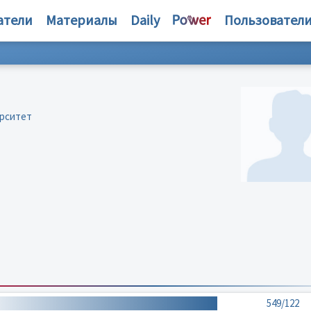
атели
Материалы
Daily
Пользовател
ерситет
549/122