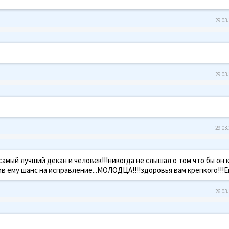
29.03.
29.03.
29.03.
самый лучший декан и человек!!!никогда не слышал о том что бы он 
ив ему шанс на исправление...МОЛОДЦА!!!!здоровья вам крепкого!!!
26.03.