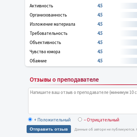
Активность
4.5
Организованность
4.5
Изложение материала
4.5
Требовательность
4.5
Объективность
4.5
Чувство юмора
4.5
Обаяние
4.5
Отзывы о преподавателе
+ Положительный
– Отрицательный
Отправить отзыв
Данные об авторе не публикуются.