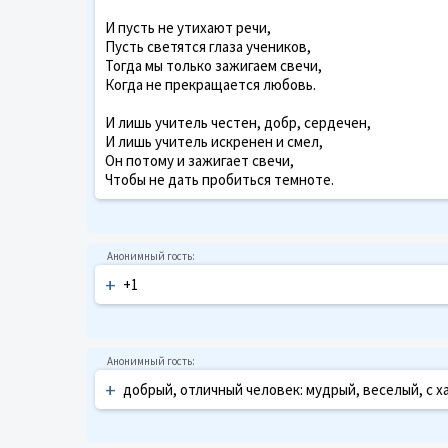
И пусть не утихают речи,
Пусть светятся глаза учеников,
Тогда мы только зажигаем свечи,
Когда не прекращается любовь.
И лишь учитель честен, добр, сердечен,
И лишь учитель искренен и смел,
Он потому и зажигает свечи,
Чтобы не дать пробиться темноте.
+
+1
+
добрый, отличный человек: мудрый, веселый, с х