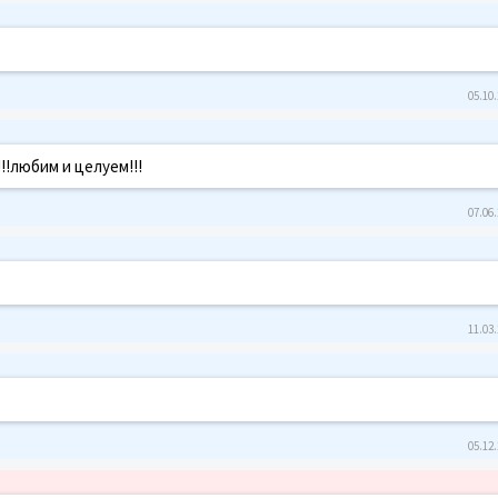
05.10.
!!любим и целуем!!!
07.06.
11.03.
05.12.