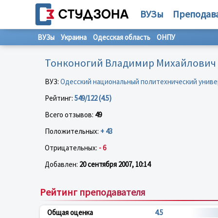
ВУЗы
Преподав
ВУЗы
Украина
Одесская область
ОНПУ
Тонконогий Владимир Михайлович
ВУЗ:
Одесский национальный политехнический унив
Рейтинг:
549/122 (4.5)
Всего отзывов:
49
Положительных:
+ 43
Отрицательных:
- 6
Добавлен:
20 сентября 2007, 10:14
Рейтинг преподавателя
Общая оценка
4.5