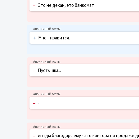
–
Это не декан, это банкомат
+
Мне - нравится.
–
Пустышка...
–
-
–
иптдм благодаря ему - это контора по продаже д