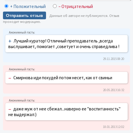
+ Положительный
– Отрицательный
Отправить отзыв
Данные об авторе не публикуются. Отзыв
проходит модерацию.
+
Лучший куратор! Отличный преподаватель ,всегда
выслушивает, помогает ,советует и очень справедлива !
29.11.2015 08:20
–
Смирнова иди похудей потом несет, как от свиньи
20.05.2013 16:32
–
даже муж от нее сбежал...наверно ее "воспитанность"
не выдержал:)
18.01.2013 12:02