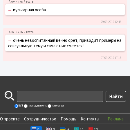
–
вульгарная особа
29.09.2012 12:43
–
очень невоспитанная! вечно орет, приводит примеры на
сексуальную тему и сама с них смеется!
07.09.2012 17:18
ВУЗ
преподаватель
материал
О проекте
Сотрудничество
Помощь
Контакты
Реклама
RU
EN
UA
KZ
CN