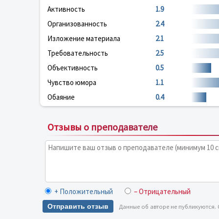
Активность
1.9
Организованность
2.4
Изложение материала
2.1
Требовательность
2.5
Объективность
0.5
Чувство юмора
1.1
Обаяние
0.4
Отзывы о преподавателе
+ Положительный
– Отрицательный
Отправить отзыв
Данные об авторе не публикуются.