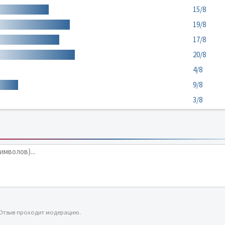
15/8
19/8
17/8
20/8
4/8
9/8
3/8
 Отзыв проходит модерацию.