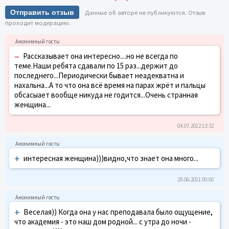
Отправить отзыв
Данные об авторе не публикуются. Отзыв
проходит модерацию.
–
Рассказывает она интересно....но не всегда по
теме.Наши ребята сдавали по 15 раз...держит до
последнего...Периодически бывает неадекватна и
нахальна...А то что она всё время на парах жрёт и пальцы
обсасыает вообще никуда не годится...Очень странная
женщина...
04.07.2012 13:32
+
интересная женщина)))видно,что знает она много...
29.06.2011 00:00
+
Веселая)) Когда она у нас преподавала было ощущение,
что академия - это наш дом родной... с утра до ночи -