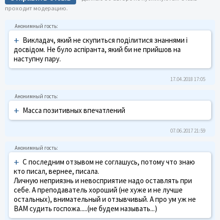
проходит модерацию.
+
Викладач, який не скупиться поділитися знаннями і
досвідом. Не було аспіранта, який би не прийшов на
наступну пару.
17.04.2018 17:05
+
Масса позитивных впечатлений
07.06.2017 21:59
+
С последним отзывом не соглашусь, потому что знаю
кто писал, вернее, писала.
Личную неприязнь и невосприятие надо оставлять при
себе. А преподаватель хороший (не хуже и не лучше
остальных), внимательный и отзывчивый. А про ум уж не
ВАМ судить госпожа.....(не будем называть...)