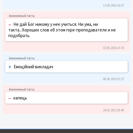
13.09.2016 16:57
–
Не дай Бог никому у нее учиться. Ни ума, ни
такта...Хороших слов об этом горе-преподавателе и не
подобрать.
02.06.2016 14:35
+
Емоційний викладач
08.06.2015 07:27
–
капець
24.01.2013 18:48