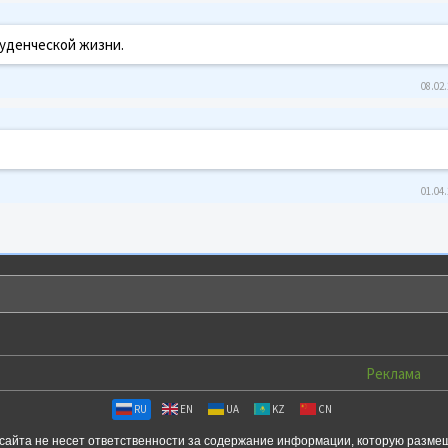
туденческой жизни.
08.02.
01.04.
Реклама
RU
EN
UA
KZ
CN
сайта не несет ответственности за содержание информации, которую разме