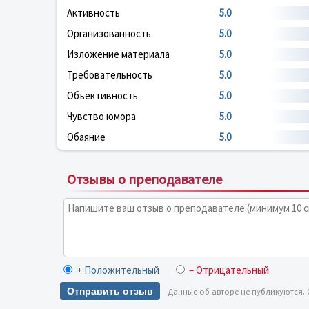
Активность
5.0
Организованность
5.0
Изложение материала
5.0
Требовательность
5.0
Объективность
5.0
Чувство юмора
5.0
Обаяние
5.0
Отзывы о преподавателе
+ Положительный
– Отрицательный
Отправить отзыв
Данные об авторе не публикуются.