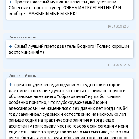
+
Просто классный мужик. конспекты , как учебники.
Обьесняет - просто супер. ОЧЕНЬ ИНТЕЛЕГЕНТНЫЙ! И
вообще - МУЖЫЫЫЫЫЫЫКККК!
16.03.2009 22:34
+
Самый лучший преподаватель Водного! Только хорошие
воспоминания! =)
11.03.2009 22:35
+
приятно удивлен единодушием студентов которое
дает мне основание думать что не все с ними потеряно в
обстановке нынешнего "образования". ну да бог с ними.
особенно приятно, что глубокоуважаемый юрий
александрович не изменился с тех давних лет когда я в 84
году заканчивал судомех и естественно на несколько лет
раньше ходил на практические занятия к тогда еще
ассистенту григорьеву. честно говоря если сегодня у меня
еще есть какое то представление о математике, то в этом
очень большая его заслуга. ибо у моих тогдашних лекторов