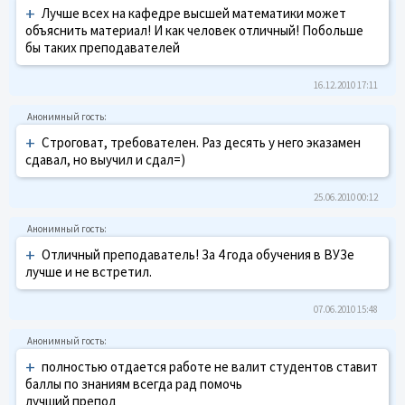
+
Лучше всех на кафедре высшей математики может
объяснить материал! И как человек отличный! Побольше
бы таких преподавателей
16.12.2010 17:11
+
Строговат, требователен. Раз десять у него эказамен
сдавал, но выучил и сдал=)
25.06.2010 00:12
+
Отличный преподаватель! За 4 года обучения в ВУЗе
лучше и не встретил.
07.06.2010 15:48
+
полностью отдается работе не валит студентов ставит
баллы по знаниям всегда рад помочь
лучший препод