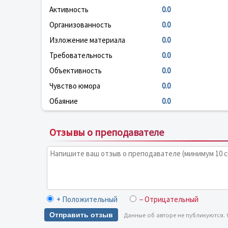
Активность
0.0
Организованность
0.0
Изложение материала
0.0
Требовательность
0.0
Объективность
0.0
Чувство юмора
0.0
Обаяние
0.0
Отзывы о преподавателе
+ Положительный
– Отрицательный
Отправить отзыв
Данные об авторе не публикуются.