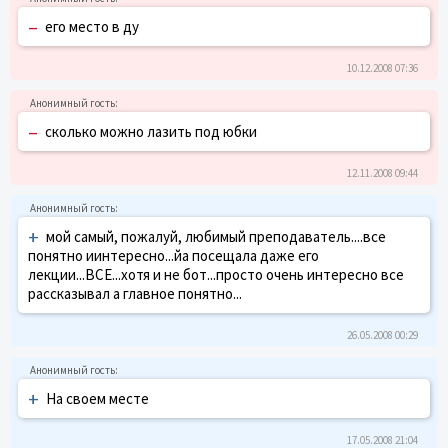
–
его место в ду
10.12.2008 07:36
–
сколько можно лазить под юбки
12.11.2008 09:44
+
мой самый, пожалуй, любимый преподаватель....все
понятно иинтересно...йа посещала даже его
лекции...ВСЕ...хотя и не бот...просто очень интересно все
рассказывал а главное понятно...
26.05.2008 00:29
+
На своем месте
17.05.2008 21:04