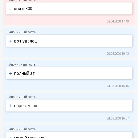
–
опять300
02.04.2008 17:49
+
вот удалец
29.03.2008 19:42
+
полный ат
24.03.2008 16:16
+
паре с мачо
24.03.2008 16:07
+
милый мальчик