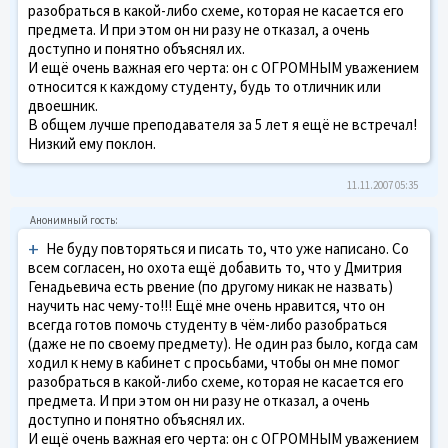
разобраться в какой-либо схеме, которая не касается его
предмета. И при этом он ни разу не отказал, а очень
доступно и понятно объяснял их.
И ещё очень важная его черта: он с ОГРОМНЫМ уважением
относится к каждому студенту, будь то отличник или
двоешник.
В общем лучше преподавателя за 5 лет я ещё не встречал!
Низкий ему поклон.
11.11.2007 05:35
+
Не буду повторяться и писать то, что уже написано. Со
всем согласен, но охота ещё добавить то, что у Дмитрия
Генадьевича есть рвение (по другому никак не назвать)
научить нас чему-то!!! Ещё мне очень нравится, что он
всегда готов помочь студенту в чём-либо разобраться
(даже не по своему предмету). Не один раз было, когда сам
ходил к нему в кабинет с просьбами, чтобы он мне помог
разобраться в какой-либо схеме, которая не касается его
предмета. И при этом он ни разу не отказал, а очень
доступно и понятно объяснял их.
И ещё очень важная его черта: он с ОГРОМНЫМ уважением