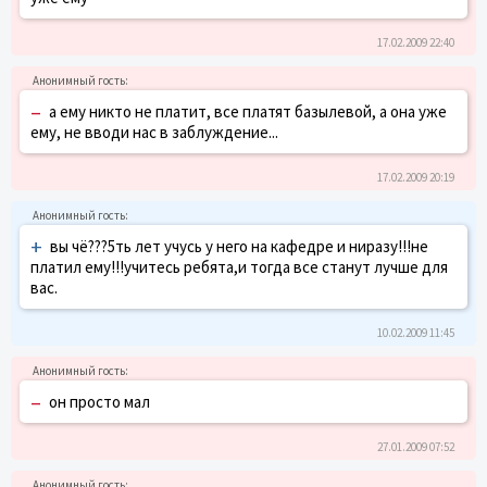
17.02.2009 22:40
–
а ему никто не платит, все платят базылевой, а она уже
ему, не вводи нас в заблуждение...
17.02.2009 20:19
+
вы чё???5ть лет учусь у него на кафедре и ниразу!!!не
платил ему!!!учитесь ребята,и тогда все станут лучше для
вас.
10.02.2009 11:45
–
он просто мал
27.01.2009 07:52