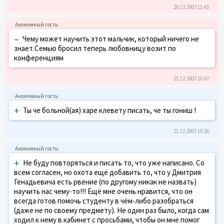
29.12.2007 11:45
–
Чему может научить этот мальчик, который ничего не
знает.Семью бросил теперь любовницу возит по
конференциям
25.12.2007 16:47
+
Ты че больной(ая) харе клевету писать, че ты гониш !
21.12.2007 10:26
+
Не буду повторяться и писать то, что уже написано. Со
всем согласен, но охота ещё добавить то, что у Дмитрия
Генадьевича есть рвение (по другому никак не назвать)
научить нас чему-то!!! Ещё мне очень нравится, что он
всегда готов помочь студенту в чём-либо разобраться
(даже не по своему предмету). Не один раз было, когда сам
ходил к нему в кабинет с просьбами, чтобы он мне помог