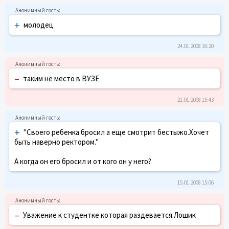
+
молодец
24.01.2008 16:20
–
таким не место в ВУЗЕ
21.01.2008 15:43
+
"Своего ребенка бросил а еще смотрит бестыжо.Хочет
быть наверно ректором."
А когда он его бросил и от кого он у него?
15.01.2008 15:06
–
Уважение к студентке которая раздевается.Лошик