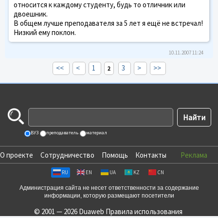
относится к каждому студенту, будь то отличник или
двоешник.
В общем лучше преподавателя за 5 лет я ещё не встречал!
Низкий ему поклон.
10.11.2007 11:24
<<
<
1
3
>
>>
2
ВУЗ
преподаватель
материал
О проекте
Сотрудничество
Помощь
Контакты
Реклама
RU
EN
UA
KZ
CN
Администрация сайта не несет ответственности за содержание
информации, которую размещают посетители
© 2001 — 2026 Duaweb
Правила использования