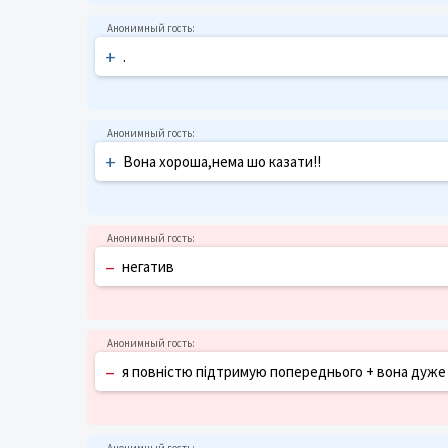
+
.
+
Вона хороша,нема шо казати!!
–
негатив
–
я повністю підтримую попереднього + вона дуже 