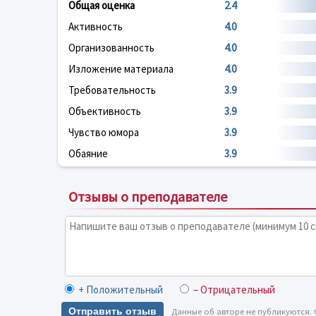
Общая оценка
2.4
Активность
4.0
Организованность
4.0
Изложение материала
4.0
Требовательность
3.9
Объективность
3.9
Чувство юмора
3.9
Обаяние
3.9
Отзывы о преподавателе
+ Положительный
– Отрицательный
Отправить отзыв
Данные об авторе не публикуются.