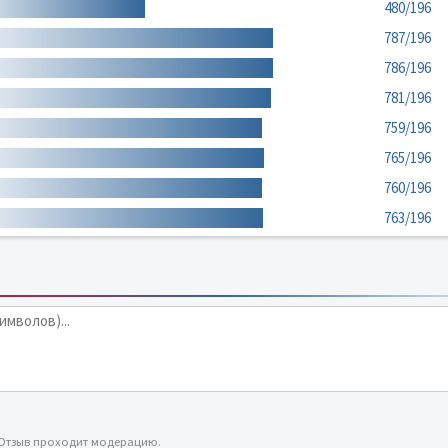
480/196
787/196
786/196
781/196
759/196
765/196
760/196
763/196
 Отзыв проходит модерацию.