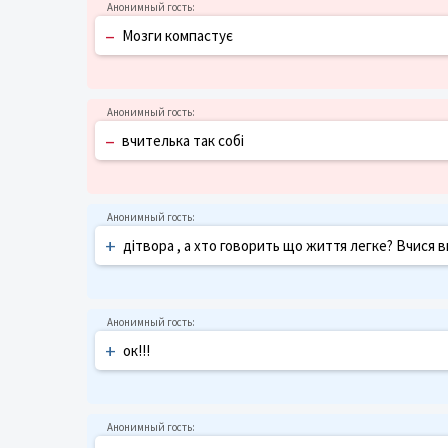
–
Мозги компастує
–
вчителька так собі
+
дітвора , а хто говорить що життя легке? Вчися в
+
ок!!!