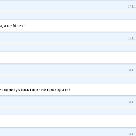
07.11.
, а не білет!
05.11.
04.11.
и підлизувтись і що - не проходить?
04.11.
04.11.