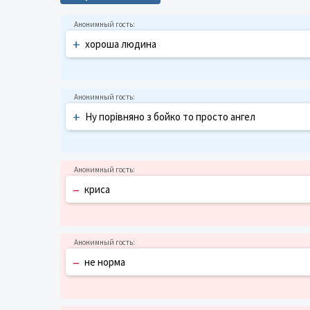
+
хороша людина
+
Ну порівняно з бойко то просто ангел
–
криса
–
не норма