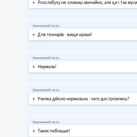
+
Розслабуху не зловиш звичайно, але це і так муси
+
Для технарів - вище криші!
+
Нормаль!
+
Училка дійсно нормальна - чого дострілялись?
+
Таких побільше!