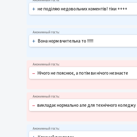
+
не поділяю недовольних коментів! тіки ++++
+
Вона норм вчителька то !!!!!
–
Нічого не пояснює, а потім ви нічого незнаєте
–
викладає нормально але для технічного коледжу 