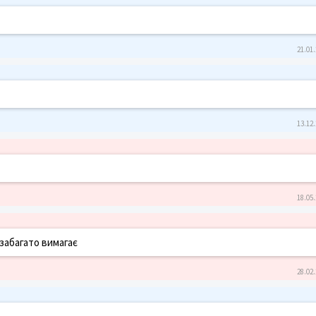
21.01.
13.12.
18.05.
забагато вимагає
28.02.