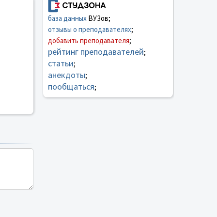
база данных
ВУЗов;
отзывы о преподавателях
;
добавить преподавателя
;
рейтинг преподавателей
;
статьи
;
анекдоты
;
пообщаться
;