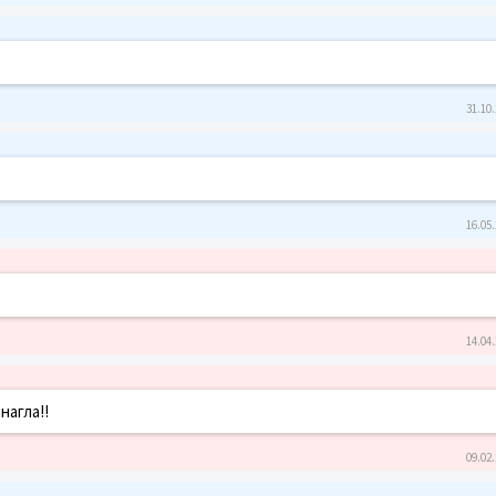
31.10.
16.05.
14.04.
нагла!!
09.02.