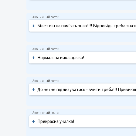
+
Білет він на пам"ять знав!!!! Відповідь треба знати
+
Нормальна викладачка!
+
До неї не підлизуватись - вчити треба!!! Привикл
+
Прекрасна училка!