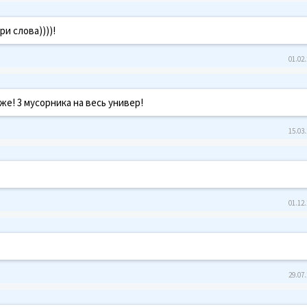
ри слова))))!
01.02.
же! 3 мусорника на весь универ!
15.03.
01.12.
29.07.