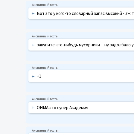
+
Вот это у кого-то словарный запас высокий - аж т
+
закупите кто-нибудь мусорники ....ну задолбало у
+
+1
+
ОНМА это супер Академия