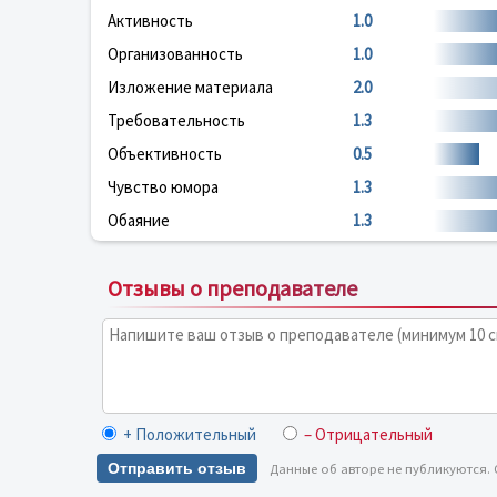
Активность
1.0
Организованность
1.0
Изложение материала
2.0
Требовательность
1.3
Объективность
0.5
Чувство юмора
1.3
Обаяние
1.3
Отзывы о преподавателе
+ Положительный
– Отрицательный
Отправить отзыв
Данные об авторе не публикуются.