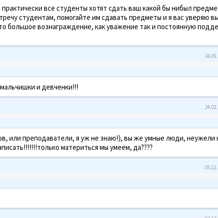
 практически все студенты хотят сдать ваш какой бы нибыл предме
тречу студентам, помогайте им сдавать предметы и я вас уверяю вы
 это большое вознаграждение, как уважение так и постоянную подд
24.05.
 мальчишки и девченки!!!
24.02.
, или преподаватели, я уж не знаю!), вы же умные люди, неужели 
исать!!!!!!!только материться мы умеем, да????
05.12.