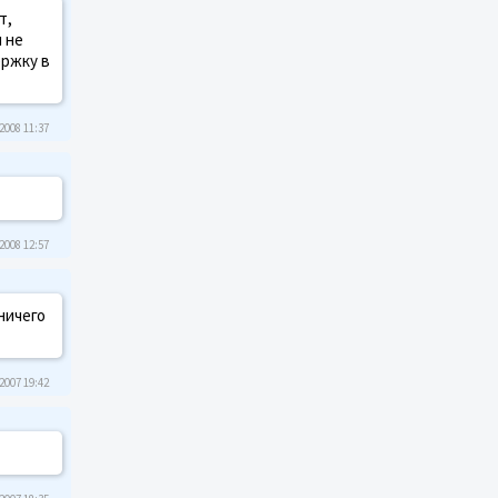
т,
 не
ержку в
2008 11:37
2008 12:57
ничего
2007 19:42