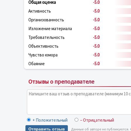
Общая оценка
-5.0
Активность
-5.0
Организованность
-5.0
Изложение материала
-5.0
Требовательность
-5.0
Объективность
-5.0
Чувство юмора
-5.0
Обаяние
-5.0
Отзывы о преподавателе
+ Положительный
– Отрицательный
Отправить отзыв
Данные об авторе не публикуются.