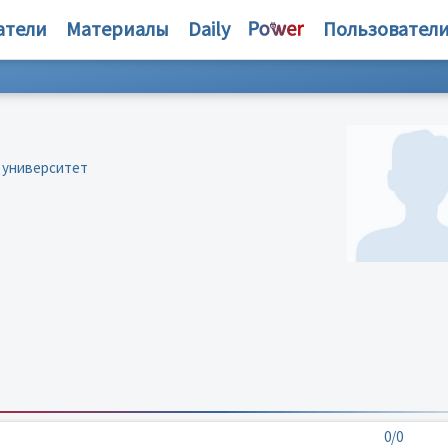
атели
Материалы
Daily
Пользовател
 университет
0/0