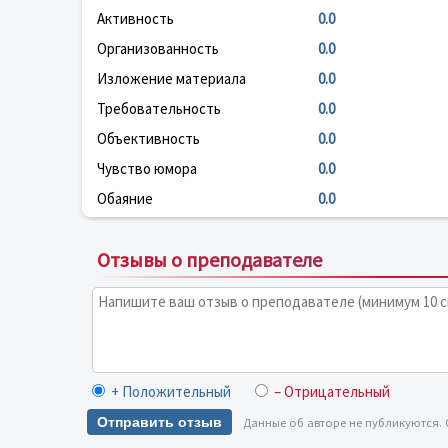
Активность
0.0
Организованность
0.0
Изложение материала
0.0
Требовательность
0.0
Объективность
0.0
Чувство юмора
0.0
Обаяние
0.0
Отзывы о преподавателе
+ Положительный
– Отрицательный
Отправить отзыв
Данные об авторе не публикуются.