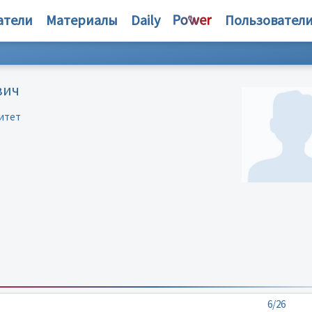
атели
Материалы
Daily
Пользовател
вич
итет
6/26