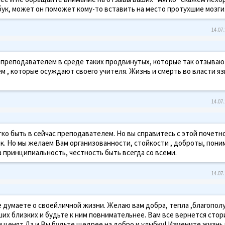
ук, может он поможет кому-то вставить на место протухшие мозги.
14.07.
 преподавателем в среде таких продвинутых, которые так отзываю
ем , которые осуждают своего учителя. Жизнь и смерть во власти яз
14.07.
ко быть в сейчас преподавателем. Но вы справитесь с этой почетн
к. Но мы желаем Вам организованности, стойкости , доброты, пони
 принципиальность, честность быть всегда со всеми.
14.07.
е думаете о своейличной жизни. Желаю вам добра, тепла ,благополу
ших близких и будьте к ним повнимательнее. Вам все вернется стор
и ценят.Да и Вы будьте щедрее на добро и улыбку! Измените жизнь 