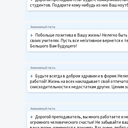
студентов. Подарите кому-нибудь из них Ваш ноутб
+
Побольше позитива в Вашу жизнь! Нелегко быть
своих учителях. Пусть все негативное вернется к т
Большого Вам будущего!
+
Будьте всегда в добром здравии и в форме.Нелег
работой! Жизнь на всех накладывает свой отпечато
снисходительности к недостаткам других. Ценим за
+
Дорогой преподаватель, вы много работаете и н
огромного человеческого счастья! Не забывайте ва
ваша жизнь изменится к лучшему. Вас очень любят 