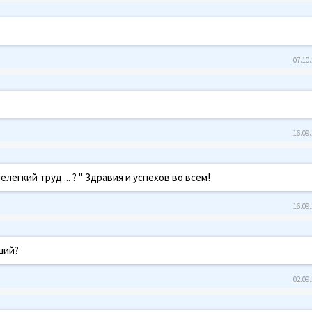
07.10.
16.09.
егкий труд ... ? " Здравия и успехов во всем!
16.09.
дший?
02.09.