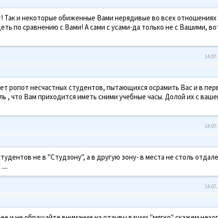
ит! Так и некоторые обиженные Вами нерядивые во всех отношениях
еть по сравнению с Вами! А сами с усами-да только не с Вашими, во
14.07.
гает ропот несчастных студентов, пытающихся осрамить Вас и в пе
жаль , что Вам приходится иметь сними учебные часы. Долой их с ваше
14.07.
удентов не в "Студзону", а в другую зону- в места не столь отдал
...
14.07.
ее и не обращайте внимание на отзывы ваших "мягко" скажем нех