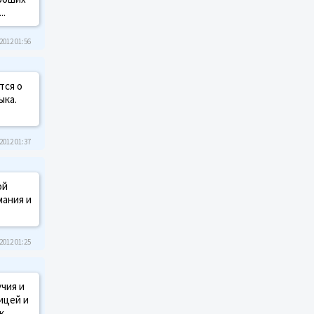
..
2012 01:56
тся о
ыка.
2012 01:37
ой
мания и
2012 01:25
чия и
ицей и
к