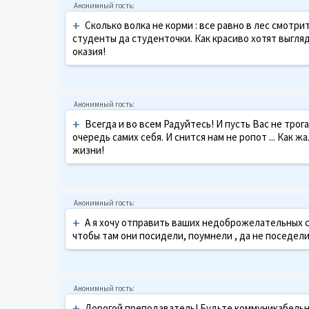
+
Сколько волка не корми : все равно в лес смотр
студенты да студенточки. Как красиво хотят выгляд
оказия!
+
Всегда и во всем Радуйтесь! И пусть Вас не тро
очередь самих себя. И снится нам не ропот ... Как 
жизни!
+
А я хочу отправить ваших недоброжелательных ст
чтобы там они посидели, поумнели , да не поседели .
+
Дорогой преподаватель! Будьте коммуникабельн