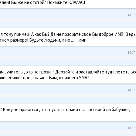
телей! Вы же не отстой? Покажите КЛАААС!
14.07.
я тому пример! А как Вы? Да не позорьте свое Вы доброе ИМЯ! Ведь
м размере! Будьте людьми, а не .........ами !
14.07.
м , учитель , это не грозит! Дерзайте и заставляйте туда лететь вс
чениях! Горе , бывает Вам, от ихнего УМА !
14.07.
Кому не нравится , тот пусть отправится .....к своей ли бабушке,
14.07.