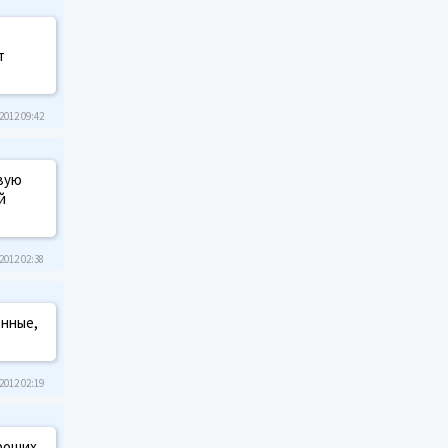
т
2012 09:42
рвую
й
2012 02:38
енные,
2012 02:19
ороших