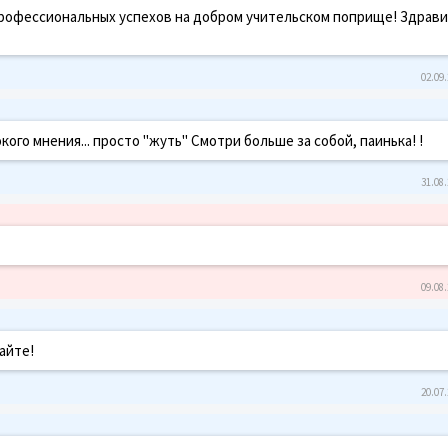
профессиональных успехов на добром учительском поприще! Здрави
02.09.
ого мнения... просто "жуть" Смотри больше за собой, паинька! !
31.08.
09.08.
айте!
20.07.