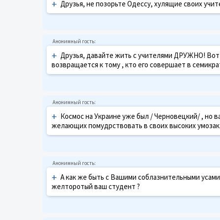
+
Друзья, не позорьте Одессу, хулящие своих учи
+
Друзья, давайте жить с учителями ДРУЖНО! Вот 
возвращается к тому , кто его совершает в семикратно
+
Космос на Украине уже был / Черновецкий/ , но ва
желающих помудрствовать в своих высоких умозаклю
+
А как же быть с Вашими соблазнительными усами? 
желторотый ваш студент ?