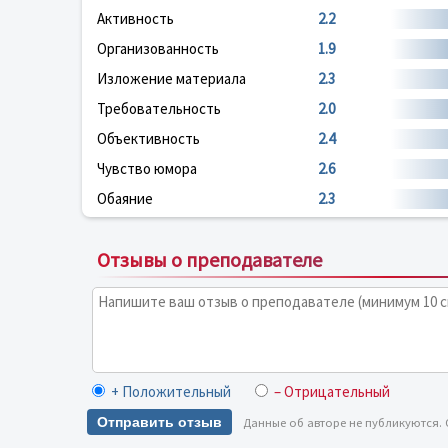
Активность
2.2
Организованность
1.9
Изложение материала
2.3
Требовательность
2.0
Объективность
2.4
Чувство юмора
2.6
Обаяние
2.3
Отзывы о преподавателе
+ Положительный
– Отрицательный
Отправить отзыв
Данные об авторе не публикуются.