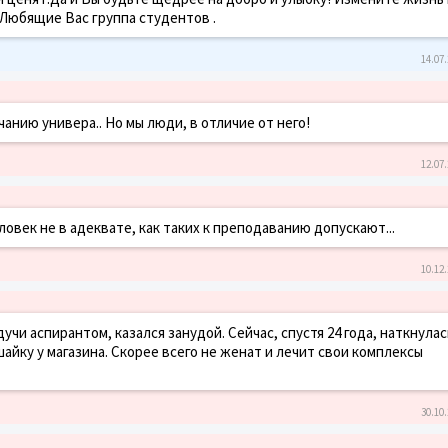
 Любящие Вас группа студентов .
14.07.
чанию универа.. Но мы люди, в отличие от него!
12.07.
ловек не в адеквате, как таких к преподаванию допускают...
10.12.
учи аспирантом, казался занудой. Сейчас, спустя 24 года, наткнулас
айку у магазина. Скорее всего не женат и лечит свои комплексы
30.10.