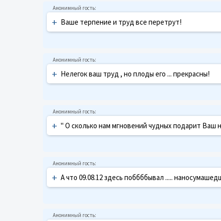
+
Ваше терпение и труд все перетрут!
+
Нелегок ваш труд , но плоды его ... прекрасны!
+
" О сколько нам мгновений чудных подарит Ваш нел
+
А что 09.08.12 здесь поббббывал ..... наносумаше