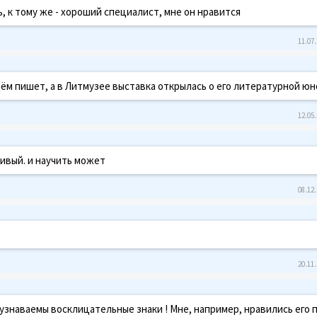
 к тому же - хороший специалист, мне он нравится
11.07.
 нём пишет, а в Литмузее выставка открылась о его литературной ю
12.05.
ивый. и научить может
08.12.
20.11.
тно узнаваемы восклицательные знаки ! Мне, например, нравились его 