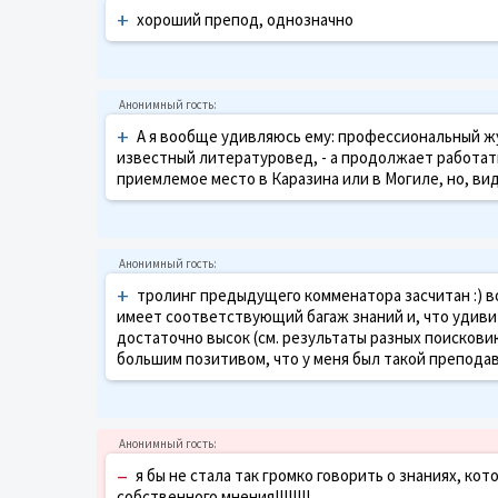
+
хороший препод, однозначно
+
А я вообще удивляюсь ему: профессиональный жу
известный литературовед, - а продолжает работат
приемлемое место в Каразина или в Могиле, но, ви
+
тролинг предыдущего комменатора засчитан :) во
имеет соответствующий багаж знаний и, что удивит
достаточно высок (см. результаты разных поисковик
большим позитивом, что у меня был такой препода
–
я бы не стала так громко говорить о знаниях, кот
собственного мнения!!!!!!!!