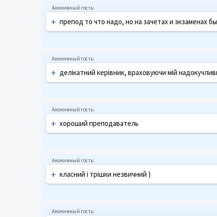
+
препод то что надо, но на зачетах и экзаменах 
+
делікатний керівник, враховуючи мій надокучлив
+
хороший преподаватель
+
класний і трішки незвичний )