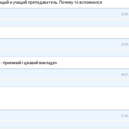
ающий и учащий преподаватель. Почему то вспомнился
29.09.
25.09.
- приємний і цікавий викладач
09.07.
17.06.