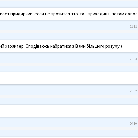
бывает придирчив: если не прочитал что-то - приходишь потом с хво
22.12.
ий характер. Сподіваюсь набратися з Вами більшого розуму:)
24.03.
21.02.
06.10.