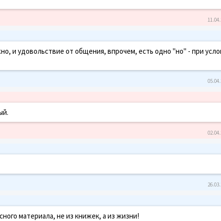
11.04.
но, и удовольствие от общения, впрочем, есть одно "но" - при усл
05.04.
ый.
02.04.
26.03.
ого материала, не из книжек, а из жизни!