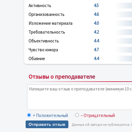
Активность
4.5
Организованность
4.6
Изложение материала
4.0
Требовательность
4.2
Объективность
4.4
Чувство юмора
4.7
Обаяние
4.4
Отзывы о преподавателе
+ Положительный
– Отрицательный
Отправить отзыв
Данные об авторе не публикуются.