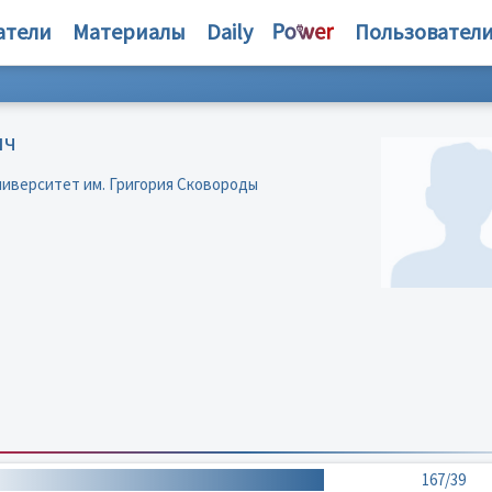
атели
Материалы
Daily
Пользовател
ич
ниверситет им. Григория Сковороды
167/39