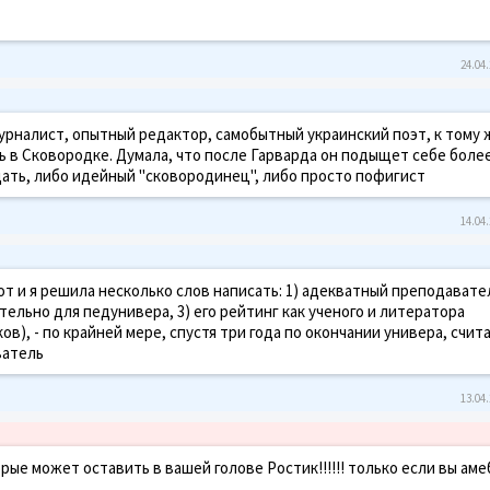
24.04.
рналист, опытный редактор, самобытный украинский поэт, к тому 
ь в Сковородке. Думала, что после Гарварда он подыщет себе боле
дать, либо идейный "сковородинец", либо просто пофигист
14.04.
т и я решила несколько слов написать: 1) адекватный преподавател
ельно для педунивера, 3) его рейтинг как ученого и литератора
ов), - по крайней мере, спустя три года по окончании универа, счит
ватель
13.04.
орые может оставить в вашей голове Ростик!!!!!! только если вы аме