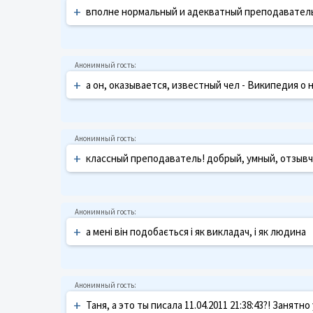
+
вполне нормальный и адекватный преподаватель,
+
а он, оказывается, известный чел - Википедия о
+
классный преподаватель! добрый, умный, отзывч
+
а мені він подобається і як викладач, і як людина
+
Таня, а это ты писала 11.04.2011 21:38:43?! Заня