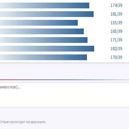
174/39
181/39
155/39
165/39
171/39
182/39
170/39
 Отзыв проходит модерацию.