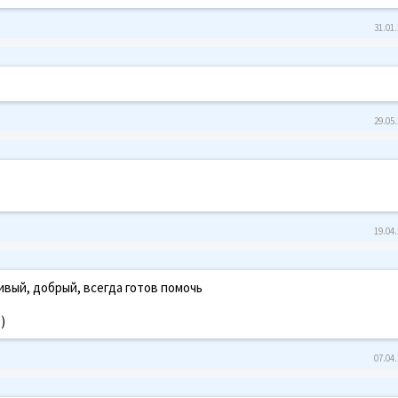
31.01.
29.05.
19.04.
ивый, добрый, всегда готов помочь
)
07.04.