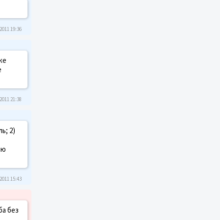
2011 19:36
же
е
2011 21:38
ь; 2)
аю
2011 15:43
ба без