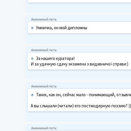
+
Умничка, он мой дипломны
+
За нашего куратора!
И за удачную сдачу экзамена з видавничої справи:)
+
Таких, как он, сейчас мало - понимающий, отзывч
А вы слышали (читали) его постмодерную поэзию? ))