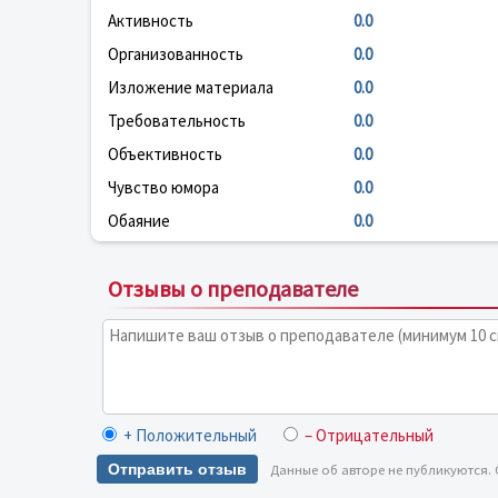
Активность
0.0
Организованность
0.0
Изложение материала
0.0
Требовательность
0.0
Объективность
0.0
Чувство юмора
0.0
Обаяние
0.0
Отзывы о преподавателе
+ Положительный
– Отрицательный
Отправить отзыв
Данные об авторе не публикуются.