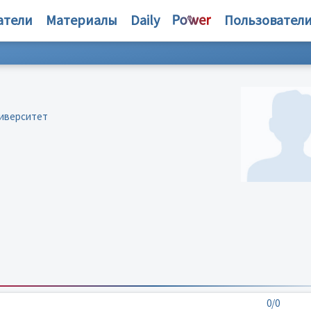
атели
Материалы
Daily
Пользовател
ниверситет
0/0