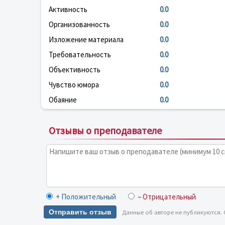
Активность
0.0
Организованность
0.0
Изложение материала
0.0
Требовательность
0.0
Объективность
0.0
Чувство юмора
0.0
Обаяние
0.0
Отзывы о преподавателе
+ Положительный
– Отрицательный
Отправить отзыв
Данные об авторе не публикуются.