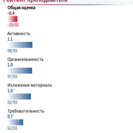
Общая оценка
-0.4
-39/93
Активность
1.1
98/93
Организованность
1.0
97/93
Изложение материала
1.0
92/93
Требовательность
0.7
62/93