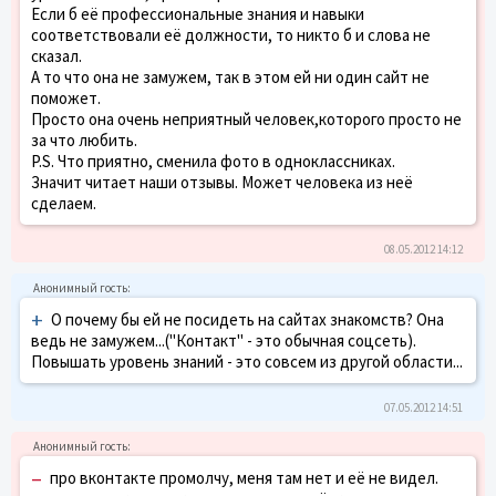
Если б её профессиональные знания и навыки
соответствовали её должности, то никто б и слова не
сказал.
А то что она не замужем, так в этом ей ни один сайт не
поможет.
Просто она очень неприятный человек,которого просто не
за что любить.
P.S. Что приятно, сменила фото в одноклассниках.
Значит читает наши отзывы. Может человека из неё
сделаем.
08.05.2012 14:12
+
О почему бы ей не посидеть на сайтах знакомств? Она
ведь не замужем...("Контакт" - это обычная соцсеть).
Повышать уровень знаний - это совсем из другой области...
07.05.2012 14:51
–
про вконтакте промолчу, меня там нет и её не видел.