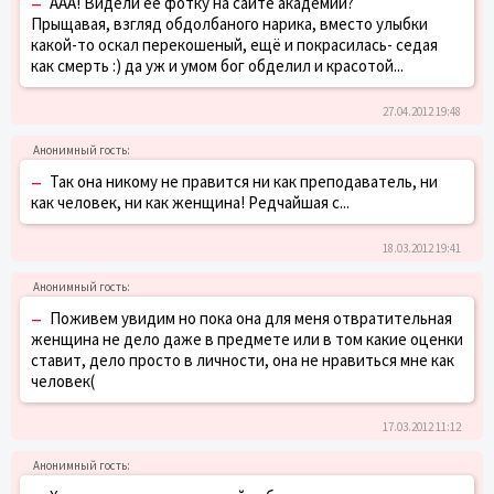
–
ААА! Видели её фотку на сайте академии?
Прыщавая, взгляд обдолбаного нарика, вместо улыбки
какой-то оскал перекошеный, ещё и покрасилась- седая
как смерть :) да уж и умом бог обделил и красотой...
27.04.2012 19:48
–
Так она никому не правится ни как преподаватель, ни
как человек, ни как женщина! Редчайшая с...
18.03.2012 19:41
–
Поживем увидим но пока она для меня отвратительная
женщина не дело даже в предмете или в том какие оценки
ставит, дело просто в личности, она не нравиться мне как
человек(
17.03.2012 11:12