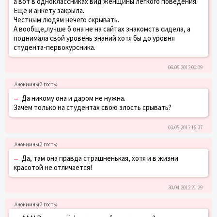
а вот в одноклассниках вид женщины лёгкого поведения.
Ещё и анкету закрыла.
Честным людям нечего скрывать.
А вообще,лучше б она не на сайтах знакомств сидела, а
поднимала свой уровень знаний хотя бы до уровня
студента-первокурсника.
06.05.2012 00:09
–
Да никому она и даром не нужна.
Зачем только на студентах свою злость срывать?
03.05.2012 15:37
–
Да, там она правда страшненькая, хотя и в жизни
красотой не отличается!
30.04.2012 21:29