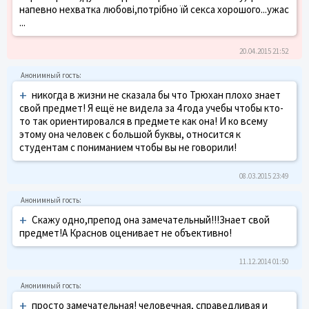
напевно нехватка любові,потрібно їй секса хорошого...ужас
...
20.04.2015 21:52
+
никогда в жизни не сказала бы что Трюхан плохо знает
свой предмет! Я ещё не видела за 4 года учебы чтобы кто-
то так ориентировался в предмете как она! И ко всему
этому она человек с большой буквы, относится к
студентам с пониманием чтобы вы не говорили!
08.03.2015 23:49
+
Скажу одно,препод она замечательный!!!Знает свой
предмет!А Краснов оценивает не объективно!
11.12.2014 01:50
+
просто замечательная! человечная, справедливая и