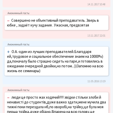
14.11.2017 10:48
–
Совершено не объективный преподаватель. Зверь в
юбке , задаёт кучу задания . Ужасная, предвзятая
13.11.2017 22:01
+
О.А.-один из лучших преподавателей.Благодаря
ей,трудовое и социальное обеспечение знаем на 10000%)
да,поначалу было страшно сидеть на паре,и готовились в
ожидании очередной двойки,но потом...))Запомню на всю
жизнь ее семинары)
11.05.2016 13:19
–
люди це просто жах ходячий!!!! звідки стільки злоби й
ненависті до студентів,дуже важко здати,мене мучила два
тижні поки перездала нб,по хворобі,на трїйку,це була моя
перша трїйка,дуже обідно.Впарена на всю голову,це