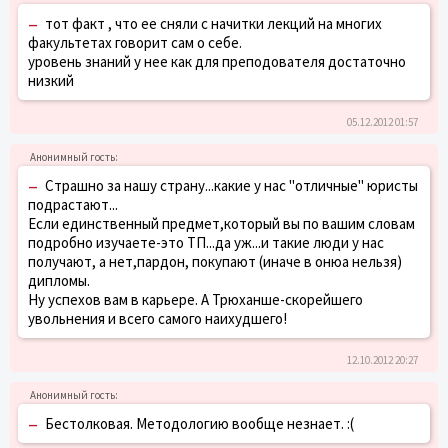
–
тот факт , что ее сняли с начитки лекций на многих
факультетах говорит сам о себе.
уровень знаний у нее как для преподователя достаточно
низкий
05.12.2012 01:57
–
Страшно за нашу страну...какие у нас "отличные" юристы
подрастают...
Если единственный предмет,который вы по вашим словам
подробно изучаете-это ТП...да уж...и такие люди у нас
получают, а нет,пардон, покупают (иначе в онюа нельзя)
дипломы.
Ну успехов вам в карьере. А Трюханше-скорейшего
увольнения и всего самого наихудшего!
12.10.2012 20:27
–
Бестолковая. Методологию вообще незнает. :(