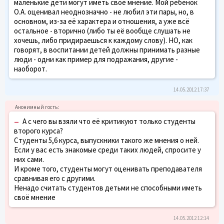
маленькие дети могут иметь своё мнение. Мой ребёнок
О.А. оценивал неоднозначно - не любил эти пары, но, в
основном, из-за её характера и отношения, а уже всё
остальное - вторично (либо ты её вообще слушать не
хочешь, либо придираешься к каждому слову). НО, как
говорят, в воспитании детей должны принимать разные
люди - одни как пример для подражания, другие -
наоборот.
14.05.2012 17:37
–
А с чего вы взяли что её критикуют только студенты
второго курса?
Студенты 5,6 курса, выпускники такого же мнения о ней.
Если у вас есть знакомые среди таких людей, спросите у
них сами.
И кроме того, студенты могут оценивать преподавателя
сравнивая его с другими.
Ненадо считать студентов детьми не способными иметь
своё мнение
14.05.2012 12:14