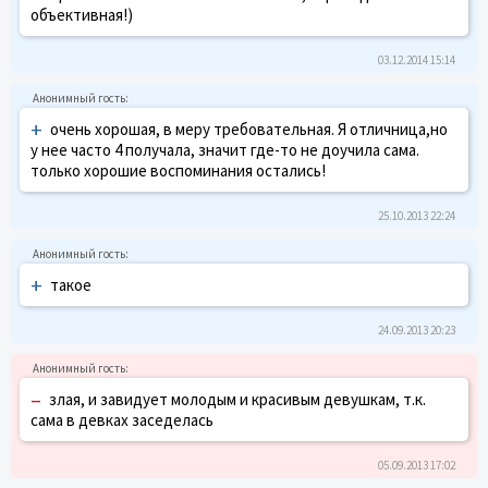
объективная!)
03.12.2014 15:14
+
очень хорошая, в меру требовательная. Я отличница,но
у нее часто 4 получала, значит где-то не доучила сама.
только хорошие воспоминания остались!
25.10.2013 22:24
+
такое
24.09.2013 20:23
–
злая, и завидует молодым и красивым девушкам, т.к.
сама в девках заседелась
05.09.2013 17:02