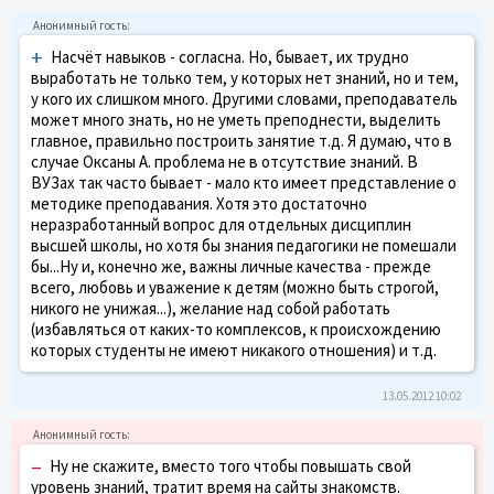
+
Насчёт навыков - согласна. Но, бывает, их трудно
выработать не только тем, у которых нет знаний, но и тем,
у кого их слишком много. Другими словами, преподаватель
может много знать, но не уметь преподнести, выделить
главное, правильно построить занятие т.д. Я думаю, что в
случае Оксаны А. проблема не в отсутствие знаний. В
ВУЗах так часто бывает - мало кто имеет представление о
методике преподавания. Хотя это достаточно
неразработанный вопрос для отдельных дисциплин
высшей школы, но хотя бы знания педагогики не помешали
бы...Ну и, конечно же, важны личные качества - прежде
всего, любовь и уважение к детям (можно быть строгой,
никого не унижая...), желание над собой работать
(избавляться от каких-то комплексов, к происхождению
которых студенты не имеют никакого отношения) и т.д.
13.05.2012 10:02
–
Ну не скажите, вместо того чтобы повышать свой
уровень знаний, тратит время на сайты знакомств.