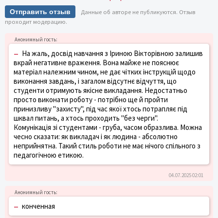
Отправить отзыв
Данные об авторе не публикуются. Отзыв
проходит модерацию.
–
На жаль, досвід навчання з Іриною Вікторівною залишив
вкрай негативне враження. Вона майже не пояснює
матеріал належним чином, не дає чітких інструкцій щодо
виконання завдань, і загалом відсутнє відчуття, що
студенти отримують якісне викладання. Недостатньо
просто виконати роботу - потрібно ще й пройти
принизливу "захисту", під час якої хтось потрапляє під
шквал питань, а хтось проходить "без черги".
Комунікація зі студентами - груба, часом образлива. Можна
чесно сказати: як викладач і як людина - абсолютно
неприйнятна. Такий стиль роботи не має нічого спільного з
педагогічною етикою.
04.07.2025 02:01
–
конченная