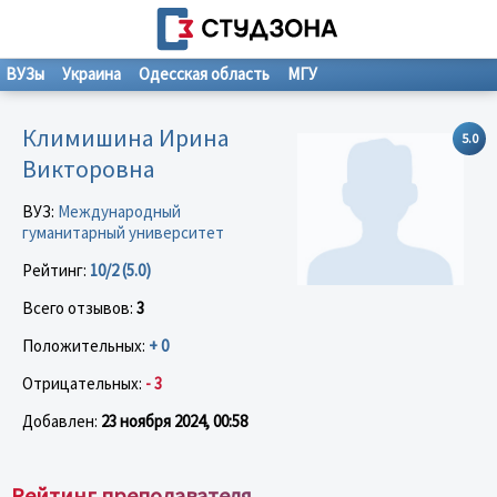
ВУЗы
Украина
Одесская область
МГУ
Климишина Ирина
5.0
Викторовна
ВУЗ:
Международный
гуманитарный университет
Рейтинг:
10/2 (5.0)
Всего отзывов:
3
Положительных:
+ 0
Отрицательных:
- 3
Добавлен:
23 ноября 2024, 00:58
Рейтинг преподавателя