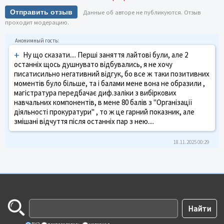
Отправить отзыв
Данные об авторе не публикуются. Отзыв
проходит модерацию.
+
Ну що сказати.... Перші заняття лайтові були, але 2
останніх щось душнувато відбувались, я не хочу
писатисильно негативний відгук, бо все ж таки позитивних
моментів було більше, та і балами мене вона не образили ,
магістратура передбачає диф.заліки з вибіркових
навчальних компонентів, в мене 80 балів з "Організації
діяльності прокуратури" , то ж це гарний показник, але
змішані відчуття після останніх пар з нею....
18.11.2025 00:29