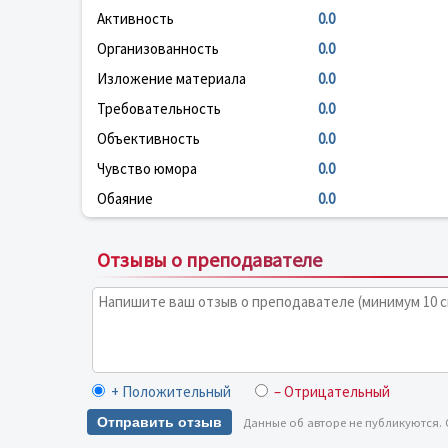
Активность
0.0
Организованность
0.0
Изложение материала
0.0
Требовательность
0.0
Объективность
0.0
Чувство юмора
0.0
Обаяние
0.0
Отзывы о преподавателе
+ Положительный
– Отрицательный
Отправить отзыв
Данные об авторе не публикуются.