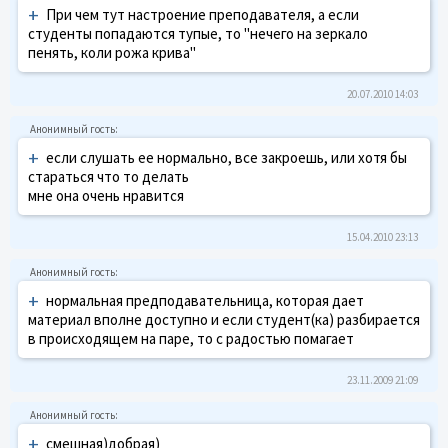
+
При чем тут настроение преподавателя, а если
студенты попадаются тупые, то "нечего на зеркало
пенять, коли рожа крива"
20.07.2010 14:03
+
если слушать ее нормально, все закроешь, или хотя бы
стараться что то делать
мне она очень нравится
15.04.2010 23:13
+
нормальная предподавательница, которая дает
материал вполне доступно и если студент(ка) разбирается
в происходящем на паре, то с радостью помагает
23.11.2009 21:09
+
смешная)добрая)