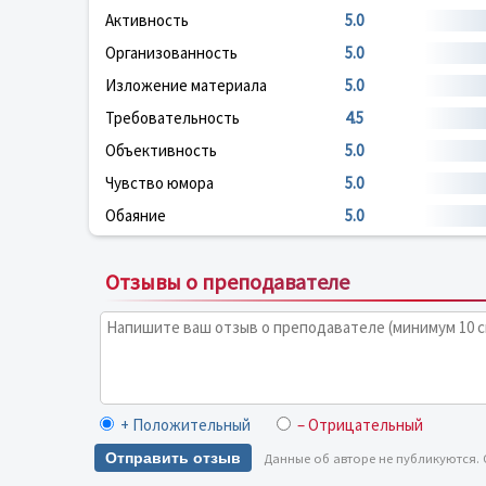
Активность
5.0
Организованность
5.0
Изложение материала
5.0
Требовательность
4.5
Объективность
5.0
Чувство юмора
5.0
Обаяние
5.0
Отзывы о преподавателе
+ Положительный
– Отрицательный
Отправить отзыв
Данные об авторе не публикуются.