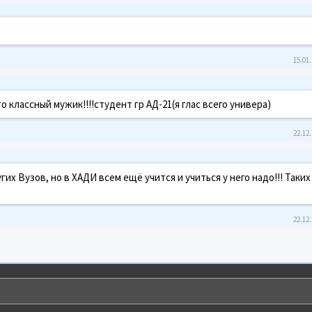
15.01.
 классный мужик!!!!студент гр АД-21(я глас всего универа)
22.12.
их Вузов, но в ХАДИ всем ещё учится и учиться у него надо!!! Таких
22.12.