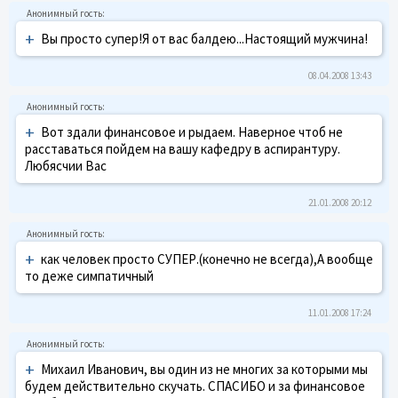
+
Вы просто супер!Я от вас балдею...Настоящий мужчина!
08.04.2008 13:43
+
Вот здали финансовое и рыдаем. Наверное чтоб не
расставаться пойдем на вашу кафедру в аспирантуру.
Любясчии Вас
21.01.2008 20:12
+
как человек просто СУПЕР.(конечно не всегда),А вообще
то деже симпатичный
11.01.2008 17:24
+
Михаил Иванович, вы один из не многих за которыми мы
будем действительно скучать. СПАСИБО и за финансовое