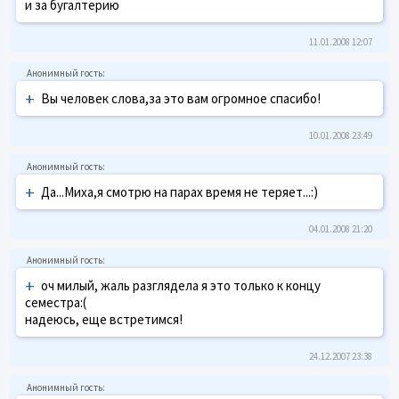
и за бугалтерию
11.01.2008 12:07
+
Вы человек слова,за это вам огромное спасибо!
10.01.2008 23:49
+
Да...Миха,я смотрю на парах время не теряет...:)
04.01.2008 21:20
+
оч милый, жаль разглядела я это только к концу
семестра:(
надеюсь, еще встретимся!
24.12.2007 23:38