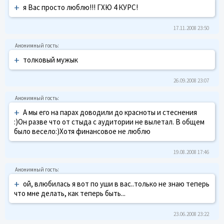
+
я Вас просто люблю!!! ГХЮ 4 КУРС!
17.11.2008 23:50
+
толковый мужык
26.09.2008 23:07
+
А мы его на парах доводили до красноты и стеснения
:)Он разве что от стыда с аудитории не вылетал. В общем
было весело:)Хотя финансовое не люблю
19.08.2008 17:46
+
ой, влюбилась я вот по уши в вас..только не знаю теперь
что мне делать, как теперь быть...
23.06.2008 23:22