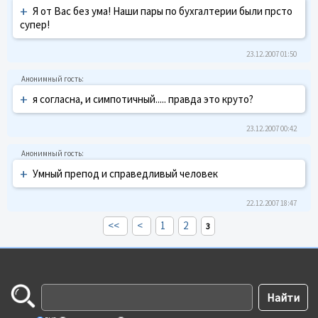
+
Я от Вас без ума! Наши пары по бухгалтерии были прсто
супер!
23.12.2007 01:50
+
я согласна, и симпотичный..... правда это круто?
23.12.2007 00:42
+
Умный препод и справедливый человек
22.12.2007 18:47
<<
<
1
2
3