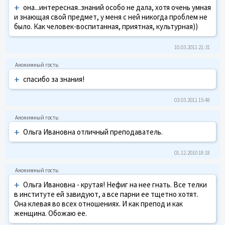
+
она...интересная..знаний особо не дала, хотя очень умная
и знающая свой предмет, у меня с ней никогда проблем не
было. Как человек-воспитанная, приятная, культурная))
10.03.2011 21:31
+
спасибо за знания!
03.03.2011 15:48
+
Ольга Ивановна отличный преподаватель.
01.12.2010 18:18
+
Ольга Ивановна - крутая! Нефиг на нее гнать. Все телки
в институте ей завидуют, а все парни ее тщетно хотят.
Она клевая во всех отношениях. И как препод и как
женщина. Обожаю ее.