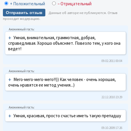
+ Положительный
– Отрицательный
Отправить отзыв
Данные об авторе не публикуются. Отзыв
проходит модерацию.
+
Умная, внимательная, граммотная, добрая,
справедливая. Хорошо объясняет. Повезло тем, у кого она
ведет!
09.02.2011 00:04
+
Мего-мего-мего-мего!!)) Как человек - очень хорошая,
очень нравятся ее метод учения...)
22.12.2010 23:29
+
Умная, красивая, просто счастье иметь такую препадшу
09.10.2009 17:26