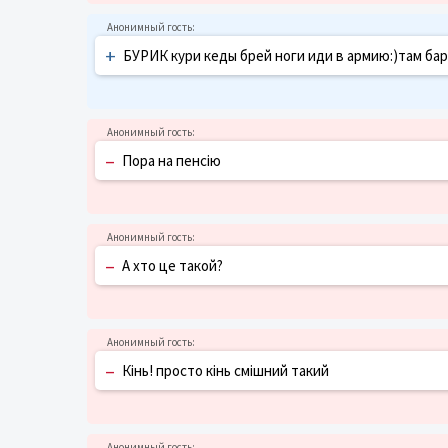
+
БУРИК кури кеды брей ноги иди в армию:)там бар
–
Пора на пенсію
–
А хто це такой?
–
Кінь! просто кінь смішний такий