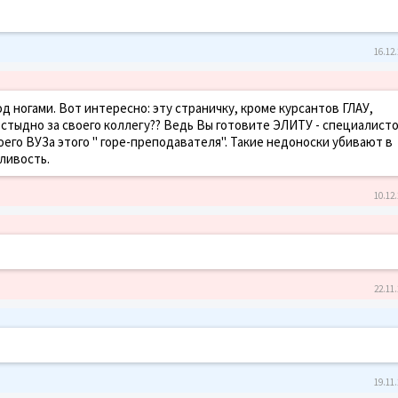
16.12.
д ногами. Вот интересно: эту страничку, кроме курсантов ГЛАУ,
стыдно за своего коллегу?? Ведь Вы готовите ЭЛИТУ - специалист
воего ВУЗа этого " горе-преподавателя". Такие недоноски убивают в
ливость.
10.12.
22.11.
19.11.