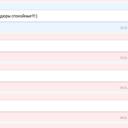
дюры спокойные!!!:)
20.10.
18.01.
09.01.
09.01.