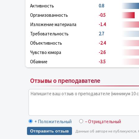
Активность
0.8
Организованность
-0.5
Изложение материала
-1.4
Требовательность
2.7
Объективность
-2.4
Чувство юмора
-2.6
Обаяние
-3.5
Отзывы о преподавателе
+ Положительный
– Отрицательный
Отправить отзыв
Данные об авторе не публикуются.