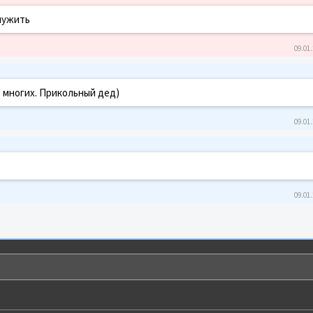
служить
09.01.
е многих. Прикольный дед)
09.01.
09.01.