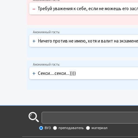
–
Требуй уважения к себе, если не можешь его за
+
Ничего против не имею, хотя и валит на экзамен
+
Секси.....секси....))))
ВУЗ
преподаватель
материал