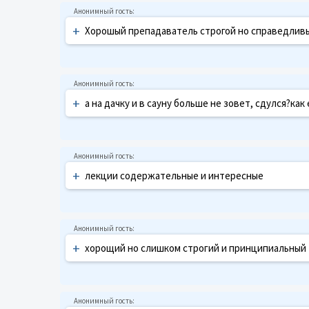
+
Хорошый препадаватель строгой но справедливый
+
а на дачку и в сауну больше не зовет, сдулся?ка
+
лекции содержательные и интересные
+
хорощий но слишком строгий и принципиальный