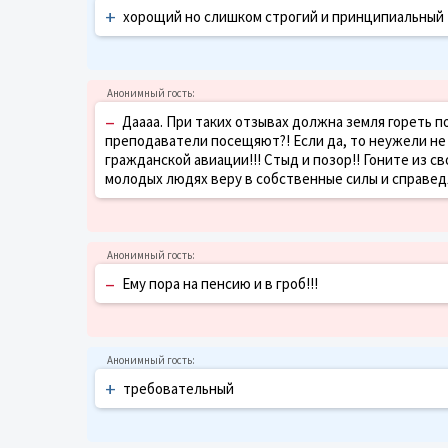
+
хорощий но слишком строгий и принципиальный
–
Даааа. При таких отзывах должна земля гореть по
преподаватели посещяют?! Если да, то неужели не 
гражданской авиации!!! Стыд и позор!! Гоните из с
молодых людях веру в собственные силы и справед
–
Ему пора на пенсию и в гроб!!!
+
требовательный