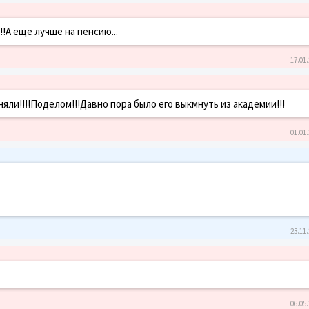
!А еще лучше на пенсию...
17.01.
ли!!!!Поделом!!!Давно пора было его выкмнуть из академии!!!
01.01.
23.11.
06.05.