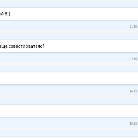
 !!))
31.10.
к еще совести хватало?
02.10.
16.12.
16.12.