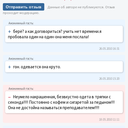
Отправить отзыв
Данные об авторе не публикуются. Отзыв
проходит модерацию.
+
берё? а как договориться? учить нет времени.я
пробовала один на один-она меня послала!
26.05.2010 16:31
+
гон. одевается она круто.
26.05.2010 15:20
–
Неумело накрашенная, безвкустно одета в тряпки с
секонда!!!! Постоянно с кофем и сигаретой за педыном!!!
Она не достойна называться преподавателем!!!!
18.05.2010 11:11