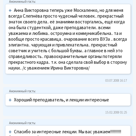
+
Анна Викторовна теперь уже Москаленко, но для меня
всегда Слепнёва просто чудесный человек.. прекрастный
знаток своего дела.. её знаниями восторгались, ещё когда
она была студенткой, даже преподаватели.. всеми
уважаема и любима.. остроумна и коммуникабельна.. та и
вообще просто красавица.. очарование всего ВУЗа .. всегда
элигантна.. чарующая и привлекательна.. прекрастный
советчик и учитель с большой буквы.. а главное в ней это
справедливость.. правоохранительные органы потеряли
прекрастного кадра.. т.к. она сделала свой выбор в сторону
науки.. /с уважением Ирина Викторовна/
03.07.2008 16:17
+
Хороший преподаватель, и лекции интересные
15.02.2008 01:25
+
Спасибо за интересные лекции. Мы вас уважаем!!!!!!!!!