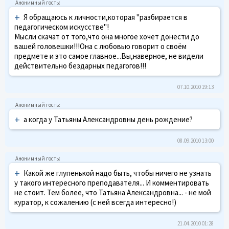
+
Я обращаюсь к личности,которая "разбирается в
педагогическом искусстве"!
Мысли скачат от того,что она многое хочет донести до
вашей головешки!!!Она с любовью говорит о своём
предмете и это самое главное...Вы,наверное, не видели
действительно бездарных педагогов!!!
07.10.2010 19:13
+
а когда у Татьяны Александровны день рождение?
08.09.2010 13:00
+
Какой же глупенькой надо быть, чтобы ничего не узнать
у такого интересного преподавателя... И комментировать
не стоит. Тем более, что Татьяна Александровна... - не мой
куратор, к сожалению (с ней всегда интересно!)
21.04.2010 01:28