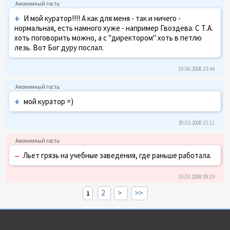
+
И мой куратор!!!! А как для меня - так и ничего -
нормальная, есть намного хуже - например Гвоздева. С Т.А.
хоть поговорить можно, а с "директором" хоть в петлю
лезь. Вот Бог дуру послал.
10.04.2008 23:44
+
мой куратор =)
30.03.2008 15:11
–
Льет грязь на учебные заведения, где раньше работала.
10.03.2008 09:19
2
>
>>
1