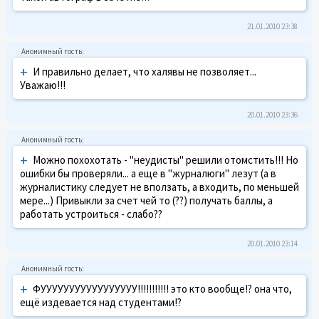
21.01.2010 23:38
+
И правильно делает, что халявы не позволяет...
Уважаю!!!
20.01.2010 23:36
+
Можно похохотать - "неудисты" решили отомстить!!! Но
ошибки бы проверяли... а еще в "журналюги" лезут (а в
журналистику следует не вползать, а входить, по меньшей
мере...) Привыкли за счет чей то (??) получать баллы, а
работать устроиться - слабо??
20.01.2010 23:14
+
ФУУУУУУУУУУУУУУУУУ!!!!!!!!!!! это кто вообще!? она что,
ещё издевается над студентами!?