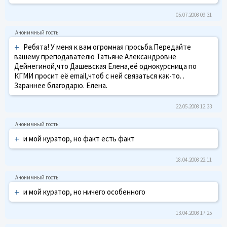
05.07.2008 09:31
+
Ребята! У меня к вам огромная просьба.Передайте
вашему преподавателю Татьяне Александровне
Дейнегиной,что Дашевская Елена,её однокурсница по
КГМИ просит её email,чтоб с ней связаться как-то. .
Зараннее благодарю. Елена.
22.05.2008 12:33
+
и мой куратор, но факт есть факт
18.04.2008 22:11
+
и мой куратор, но ничего особенного
13.04.2008 17:25