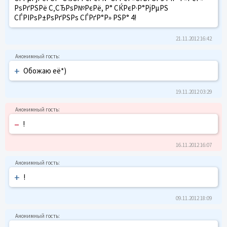
РѕРґРЅРё С‚СЂРѕР№РєРё, Р° СЌРєР·Р°РјРµРЅ
СЃРІРѕР±РѕРґРЅРѕ СЃРґР°Р» РЅР° 4!
21.11.2012 16:42
+
Обожаю её*)
19.11.2012 03:29
–
!
16.11.2012 16:07
+
!
09.11.2012 18:09