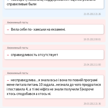
справеливые были
21.05.2012 21:26
–
Вела себе по- хамськи на екзамені.
18.05.2012 00:01
–
справедливость отсутствует
25.04.2012 11:00
–
несправедлива....я знала всьо і вона по повній програмі
мене питала питань 10 задала...незнала до чого придратися
і поставила 4...а ті які ніфіга не знали получили 5)короче
хтось сподобався а хтось ні.
29.03.2012 21:36