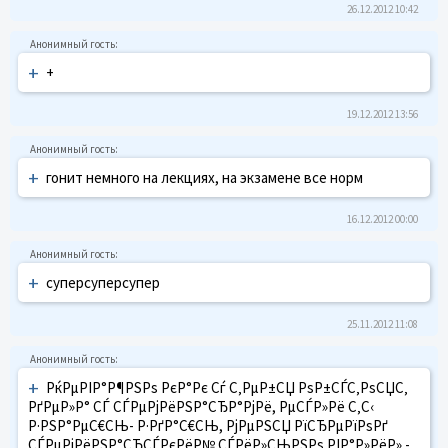
26.12.2012 10:42
+
+
19.12.2012 13:56
+
гонит немного на лекциях, на экзамене все норм
16.12.2012 00:00
+
суперсуперсупер
25.11.2012 11:08
+
РќРµРІР°Р¶РЅРѕ РєР°Рє Сѓ С‚РµР±СЏ РѕР±СЃС‚РѕСЏС‚
РґРµР»Р° СЃ СЃРµРјРёРЅР°СЂР°РјРё, РµСЃР»Рё С‚С‹
Р·РЅР°РµС€СЊ- Р·РґР°С€СЊ, РјРµРЅСЏ РїСЂРµРїРѕРґ
СЃРµРјРёРЅР°СЂСЃРєРёР№ СЃРёР»СЊРЅРѕ РІР°Р»РёР» -