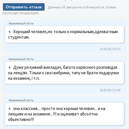
Отправить отзыв
Данные об авторе не публикуются. Отзыв
проходит модерацию.
+
Хороший человек,но только к нормальным,адекватным
студентам.
21.09.2013 10:15
+
Дуже розумний викладач, багато корисного розповідає
на лекціях. Тільки є свої вибрики, типу не брати подарунки
на екзамені, і т.п.
18.09.2013 22:40
+
она классная.... просто она хороши человек... и на
лекциях и на экзамене...!!! и оценивет абсолтно
обьективно!!!