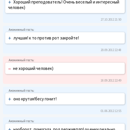
+
Хороший преподователь! Очень веселый и интересный
человек)
27.10.2012 21:50
+
лучшая! к то против рот закройте!
20.09.2012 22:48
–
не хороший человек)
18.09.2012 22:49
+
оно крутая!бесу гонит!
01.06.2012 12:55
+
наоборот, помогала, поддерживплп! оценки реально