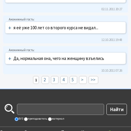
02.11.2011 20:27
+
я её уже 100 лет со второго курса не видал...
12.10.2011 19:48
+
Да, нормальная она, чего на женщину взъелись
10.10.2011 07:26
2
3
4
5
>
>>
1
ВУЗ
преподаватель
материал