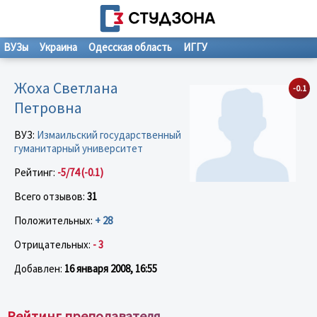
ВУЗы
Украина
Одесская область
ИГГУ
Жоха Светлана
-0.1
Петровна
ВУЗ:
Измаильский государственный
гуманитарный университет
Рейтинг:
-5/74 (-0.1)
Всего отзывов:
31
Положительных:
+ 28
Отрицательных:
- 3
Добавлен:
16 января 2008, 16:55
Рейтинг преподавателя