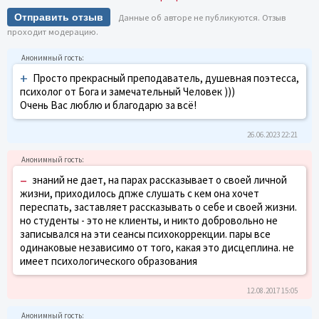
Отправить отзыв
Данные об авторе не публикуются. Отзыв
проходит модерацию.
+
Просто прекрасный преподаватель, душевная поэтесса,
психолог от Бога и замечательный Человек )))
Очень Вас люблю и благодарю за всё!
26.06.2023 22:21
–
знаний не дает, на парах рассказывает о своей личной
жизни, приходилось дпже слушать с кем она хочет
переспать, заставляет рассказывать о себе и своей жизни.
но студенты - это не клиенты, и никто добровольно не
записывался на эти сеансы психокоррекции. пары все
одинаковые независимо от того, какая это дисцеплина. не
имеет психологического образования
12.08.2017 15:05