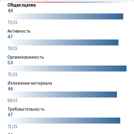
Общая оценка
4.9
73/15
Активность
4.7
70/15
Организованность
5.0
75/15
Изложение материала
4.6
69/15
Требовательность
4.7
71/15