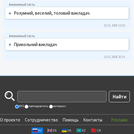
+
Розумний, веселий, толовий викладач.
25.01.2008 15:02
+
Прикольний викладач
19.01.2008 20:14
ВУЗ
преподаватель
материал
О проекте
Сотрудничество
Помощь
Контакты
Реклама
RU
EN
UA
KZ
CN