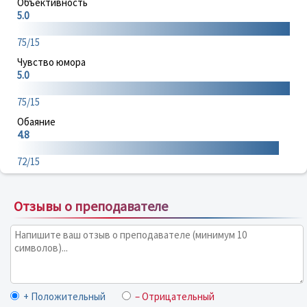
Объективность
5.0
75/15
Чувство юмора
5.0
75/15
Обаяние
4.8
72/15
Отзывы о преподавателе
+ Положительный
– Отрицательный