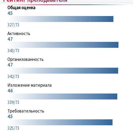
Общая оценка
4.5
327/73
Активность
4.7
343/73
Организованность
4.7
342/73
Изложение материала
4.6
339/73
Требовательность
4.5
325/73