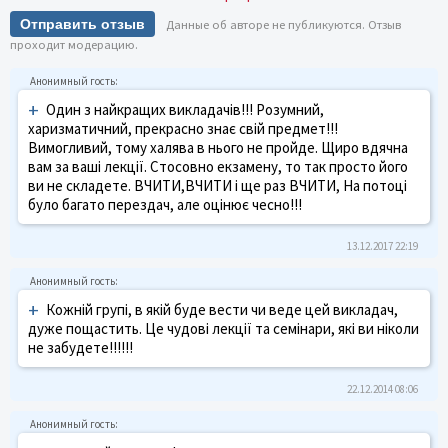
Отправить отзыв
Данные об авторе не публикуются. Отзыв
проходит модерацию.
+
Один з найкращих викладачів!!! Розумний,
харизматичний, прекрасно знає свій предмет!!!
Вимогливий, тому халява в нього не пройде. Щиро вдячна
вам за ваші лекції. Стосовно екзамену, то так просто його
ви не складете. ВЧИТИ,ВЧИТИ і ще раз ВЧИТИ, На потоці
було багато перездач, але оцінює чесно!!!
13.12.2017 22:19
+
Кожній групі, в якій буде вести чи веде цей викладач,
дуже пощастить. Це чудові лекції та семінари, які ви ніколи
не забудете!!!!!!
22.12.2014 08:06