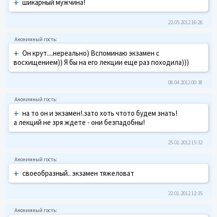
+
шикарный мужчина!
22.05.2012 16:26
+
Он крут....нереально) Вспоминаю экзамен с
восхищением)) Я бы на его лекции еще раз походила)))
08.04.2012 00:38
+
на то он и экзамен!.зато хоть чтото будем знать!
а лекций не зря ждете - они безпадобны!
25.01.2012 15:32
+
своеобразный.. экзамен тяжеловат
22.01.2012 12:35