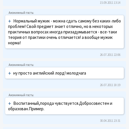
15.09.2011 13:14
+
Нормальный мужик - можна сдать самому без каких-либо
проблем! Свой предмет знает отлично, но в некоторых
практичных вопросах иногда призадумывается - все-таки
теория от практики очень отличается! а вообще мужик
норма!
26.07.2011 22:06
+
ну просто английский лорд! молодчага
26.07.2011 18:19
+
Воспитанный,порода чувствуется.Добросовестен и
образован.Пример.
30.04.2011 23:31