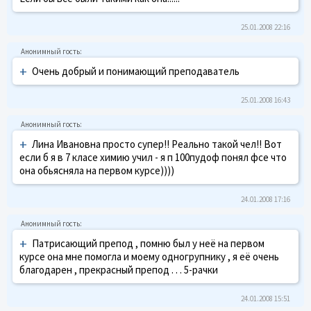
25.01.2008 22:16
+
Очень добрый и понимающий преподаватель
25.01.2008 16:43
+
Лина Ивановна просто супер!! Реально такой чел!! Вот
если б я в 7 класе химию учил - я п 100пудоф понял фсе что
она обьясняла на первом курсе))))
24.01.2008 17:16
+
Патрисающий препод , помню был у неё на первом
курсе она мне помогла и моему одногрупнику , я её очень
благодарен , прекрасный препод . . . 5-рачки
24.01.2008 15:51