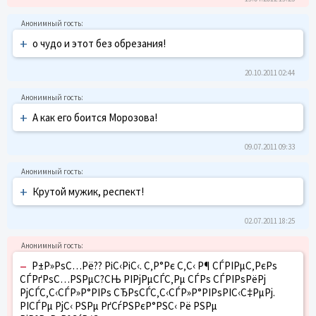
+
о чудо и этот без обрезания!
20.10.2011 02:44
+
А как его боится Морозова!
09.07.2011 09:33
+
Крутой мужик, респект!
02.07.2011 18:25
–
Р±Р»РѕС…Рё?? РіС‹РіС‹. С‚Р°Рє С‚С‹ Р¶ СЃРІРµС‚РєРѕ
СЃРґРѕС…РЅРµС?СЊ РІРјРµСЃС‚Рµ СЃРѕ СЃРІРѕРёРј
РјСЃС‚С‹СЃР»Р°РІРѕ СЂРѕСЃС‚С‹СЃР»Р°РІРѕРІС‹С‡РµРј.
РІСЃРµ РјС‹ РЅРµ РґСѓРЅРєР°РЅС‹ Рё РЅРµ