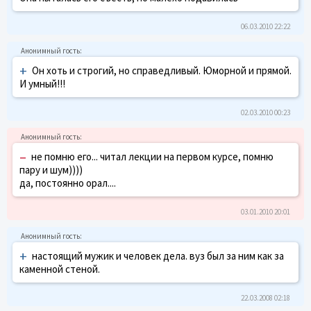
06.03.2010 22:22
+
Он хоть и строгий, но справедливый. Юморной и прямой.
И умный!!!
02.03.2010 00:23
–
не помню его... читал лекции на первом курсе, помню
пару и шум))))
да, постоянно орал....
03.01.2010 20:01
+
настоящий мужик и человек дела. вуз был за ним как за
каменной стеной.
22.03.2008 02:18