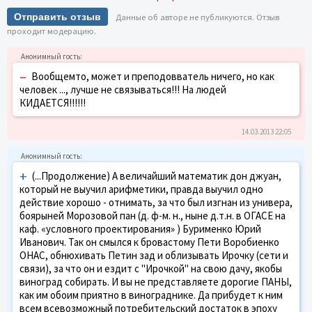
Отправить отзыв
Данные об авторе не публикуются. Отзыв
проходит модерацию.
–
Вообщемто, может и преподовватель ничего, но как
человек ..., лучше не связываться!!! На людей
КИДАЕТСЯ!!!!!!
14.03.2013 22:05
+
(...Продолжение) А величайший математик дон джуан,
который не выучил арифметики, правда выучил одно
действие хорошо - отнимать, за что был изгнан из универа,
боярыней Морозовой пан (д. ф-м. н., ныне д.т.н. в ОГАСЕ на
каф. «условного проектирования» ) Бурименко Юрий
Иванович. Так он смылся к бровастому Пети Воробиенко
ОНАС, обнюхивать Петин зад и облизывать Ирочку (сети и
связи), за что он и ездит с "Ирочкой" на свою дачу, якобы
виноград собирать. И вы не представляете дорогие ПАНЫ,
как им обоим приятно в винограднике. Да прибудет к ним
всем всевозможный потребительский достаток в эпоху