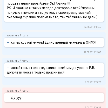
процветания и прозябания УкГ/раины !!!
P.S. И сколько ж таких псевдо докторов о всей Украины
получают пенсии и т.п. (хотел, в свое время, главный
пчеловод Украины поломать это, так табачники не дали )
27.01.2013 18:45
+
супер крутой мужик! Единственный мужчина в ОНМУ!
27.08.2012 22:07
+
лопайтесь от злости, завистники! вам до уровня Р.В.
доползти может только присниться!
19.08.2012 19:27
–
фу-ууу
19.04.2012 19:23