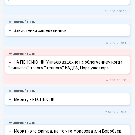
08.11.2010 00:57
+
Завистники зашевелились
16.10.2010 15:54
–
НА ПЕНСИЮ!!!!!! Универ вздохнет с облегчением когда
"лишится" такого "ценного" КАДРА, Пора уже пора......
14.10.2010 13:10
+
Меркту - РЕСПЕКТ!!!!
24.06.2010 13:15
+
Меркт - это фигура, не то что Морозова или Воробьев.