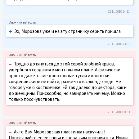
22.11.2010 14:11
+
Эх, Морозова уже и на эту страничку серить пришла.
21.11.2010 23:07
–
Трудно дотянуться до этой серой злобной крысы,
ущербного создания в ментальном плане. А физически,
просто даже такие допотопные тухли и колготки
совдеповскипе не найти, разве что в сэконд-хэнде. Не
говоря уже о костюмчике. Ей так далеко до ректора, как и
до женщины. Прискорбно, но завидовать нечему. Можно
только посочувствовать.
21.11.2010 00:33
–
Ачто Вам Морозовская пластинка наскучила?.
Прослушайте ее ее снова и снова, вам понравиться. Ирина