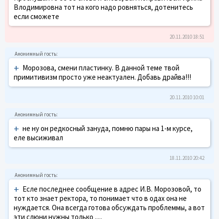
Влодимировна тот на кого надо ровняться, дотенитесь
если сможете
20.11.2010 18:51
+
Морозова, смени пластинку. В данной теме твой
примитивизм просто уже неактуален. Добавь драйва!!!
20.11.2010 10:01
+
не ну он редкосный зануда, помню пары на 1-м курсе,
еле высиживал
18.11.2010 20:42
+
Есле последнее сообщение в адрес И.В. Морозовой, то
тот кто знает ректора, то понимает что в одах она не
нуждается. Она всегда готова обсуждать проблеммы, а вот
эти слюни нужны только .....