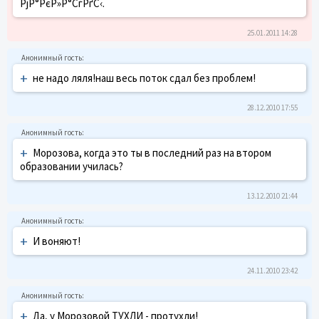
РјР°РєР»Р°СѓРґС‹.
25.01.2011 14:28
+
не надо ляля!наш весь поток сдал без проблем!
28.12.2010 17:55
+
Морозова, когда это ты в последний раз на втором
образовании училась?
13.12.2010 21:44
+
И воняют!
24.11.2010 23:42
+
Да, у Морозовой ТУХЛИ - протухли!