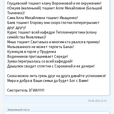
Глущевский тошнит клану Воронковой и ее окружению!
пОжуев (маленький) тошнит Алле Михайловне (Большой
Ткаченко)!
Сама Алла Михайловна тошнит Иващенко!
Баев тошнит Егорову они скоро глотки поперегрызают
друг другу!
Курис тошнит всей кафедре Теплоенергетики (клону
семейства Яковлевых)!
Мных тошнит Свитанько и многим кто рвался в приему!
Мальованного не может терпеть Банах!
Кузнецов в горле у Пруденка
Воденников приташнивает Середе!
Зуева перегрызлась со всей кафедрой!
Дрышлюк сводит сплетни с Сорокиной и ее дочери!
Скока можно лить грязь друг на друга давайте успокоимся!
Мира и добра в Ваши семьи да будет Бог с Вами!
Смотритель ЗГИА!!!!!!!
04.08.2010 22:14