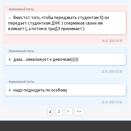
–
Вместот того, чтобы передавать студентам IQ он
передает студенткам ДНК :) спермиков своих им
вливает:), а потом в триДЭ принимает:)
24.01.2010 14:59
+
дааа....замалажует к девочкам)))))
21.01.2010 22:18
+
надо подходить по особому
21.01.2010 15:51
2
>
>>
1