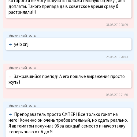
которого я не могу получить положительную оценку , без
доплаты. Такого препада да в советское время сразу б
растриляли!!!
31.03.2010 08:09
+
ye b xnj
23.03.2010 20:43
–
Зажравшийся препод! А его пошлые выражения просто
жуть!
03.03.2010 21:50
+
Преподаватель просто СУПЕР! Все только гонят на
него! Конечно он очень требовательный, но сдать реально.
Я автоматом получила 96 за каждый семестр и начерталку
теперь знаю от А до Я