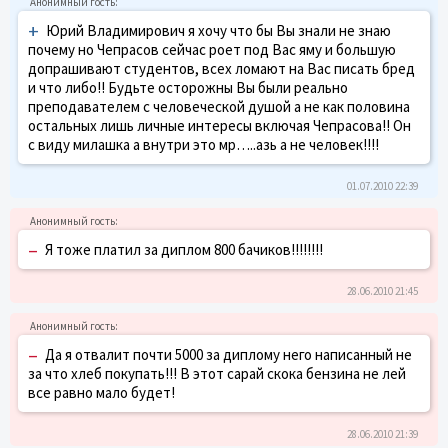
+
Юрий Владимирович я хочу что бы Вы знали не знаю
почему но Чепрасов сейчас роет под Вас яму и большую
допрашивают студентов, всех ломают на Вас писать бред
и что либо!! Будьте осторожны Вы были реально
преподавателем с человеческой душой а не как половина
остальных лишь личные интересы включая Чепрасова!! Он
с виду милашка а внутри это мр…..азь а не человек!!!!
01.07.2010 22:39
–
Я тоже платил за диплом 800 бачиков!!!!!!!!
28.06.2010 21:45
–
Да я отвалит почти 5000 за диплому него написанный не
за что хлеб покупать!!! В этот сарай скока бензина не лей
все равно мало будет!
28.06.2010 21:39