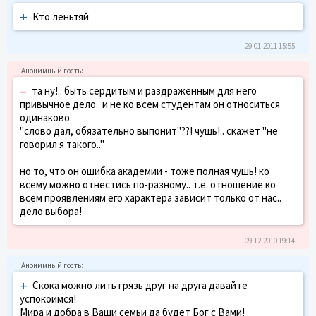
+
Кто леньтяй
29.01.2011 15:55
–
та ну!.. быть сердитым и раздраженным для него
привычное дело.. и не ко всем студентам он относиться
одинаково.
"слово дал, обязательно выпонит"??! чушь!.. скажет "не
говорил я такого.."
но то, что он ошибка академии - тоже полная чушь! ко
всему можно отнестись по-разному.. т.е. отношение ко
всем проявлениям его характера зависит только от нас..
дело выбора!
09.12.2010 19:14
+
Скока можно лить грязь друг на друга давайте
успокоимся!
Мира и добра в Ваши семьи да будет Бог с Вами!