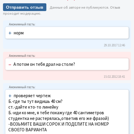
Отправить отзыв
Данные об авторе не публикуются. Отзыв
проходит модерацию.
+
норм
29.10.2017 12:46
–
А потом он тебя драл на столе?
15.02.2012 18:41
+
проверяет чертеж
Б.-где ты тут видишь 40 см?
ст.-дайте кто-то линейку
Б.-иди ко мне, я тебе покажу где 40 сантиметров
студентка не растерялась,ответив его же фразой)
-ВОЗЬМИТЕ ВАШИ СОРОК И ПОДЕЛИТЕ НА НОМЕР
СВОЕГО ВАРИАНТА