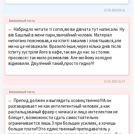
27.05.2010 04:21
–
Набридло читати ті соплі,які ви дівчата тут написали. Ну
вів Башлый в мене пари,звичайний чоловік. Матеріал
непогано пояснював,а на іспиті завалив і зловтішався,але
ми на це незважали. Вразило інше,через кілька днів після
іспиту зустріли його в кафе,так він до нас за столик
просився і так мило розмовляв. Але ми йому холодно
відмовили. Двулічний такий,просто гидко!!!
15.05.2010 21:47
–
Препод должен и выглядеть осовецтвенно!!!А он
разгаваривает не как интелегентный человек ,а как
распальцованый фраер с кичкаса и лицо интелектом не
блещет, возможности сдать самостоятельно
ограничивается лишь 3 при больших усилиях, а хочешь
больше плати!!Это единственный преподаватель у