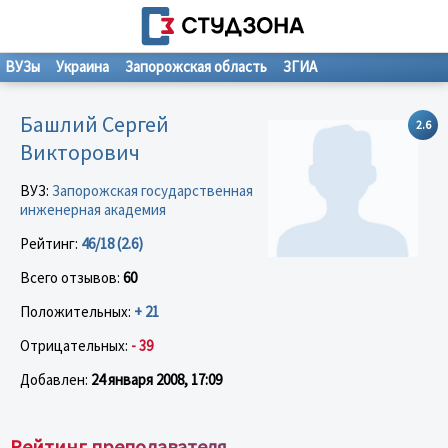
ВУЗы
Украина
Запорожская область
ЗГИА
Башлий Сергей
2.6
Викторович
ВУЗ:
Запорожская государственная
инженерная академия
Рейтинг:
46/18 (2.6)
Всего отзывов:
60
Положительных:
+ 21
Отрицательных:
- 39
Добавлен:
24 января 2008, 17:09
Рейтинг преподавателя