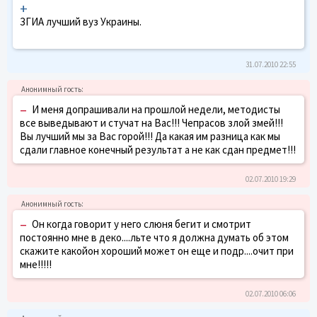
+
ЗГИА лучший вуз Украины.
31.07.2010 22:55
–
И меня допрашивали на прошлой недели, методисты
все выведывают и стучат на Вас!!! Чепрасов злой змей!!!
Вы лучший мы за Вас горой!!! Да какая им разница как мы
сдали главное конечный результат а не как сдан предмет!!!
02.07.2010 19:29
–
Он когда говорит у него слюня бегит и смотрит
постоянно мне в деко....льте что я должна думать об этом
скажите какойон хороший может он еще и подр....очит при
мне!!!!!
02.07.2010 06:06