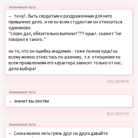
–
та ну!.. быть сердитым и раздраженным для него
привычное дело.. и не ко всем студентам он относиться
одинаково.
"слово дал, обязательно выпонит"??! чушь!.. скажет "не
говорил я такого.."
но то, что он ошибка академии - тоже полная чушь! ко
всему можно отнестись по-разному.. т.е. отношение ко
всем проявлениям его характера зависит только от нас..
дело выбора!
14.11.2010 05:24
–
значит вы лентяи
06.10.2010 07:54
–
Скока можно лить грязь друг на друга давайте