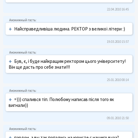
22.04.2010 16:45
+
Найсправедливіша людина. РЕКТОР з великої літери :)
19.03.2010 15:57
+
Був, є, і буде найкращим ректором цього університету!
Він ще дасть про себе знати!!!
25.01.2010 00:14
+
=))) спалився тіп. Полюбому написав після того як
вигнали))
09.01.2010 21:50
+
пардон, а вы так попались на юристе с нашего вуза?