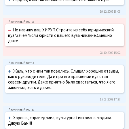
19.12.2009 18:06
–
Не навижу ваш ХИРУП.Строите из себя юридический
вуз?Зачем?Если юристи с вашего вуза никакие.Смешно
даже.
28.10.2009 15:02
+
Жаль, что с ним так повелись. Слышал хорошие отзывы,
как о руководителе. Да и при его правлении вуз стал
совсем другим. Даже приятно было хвастаться, что я его
закончил, хоть и давно.
15.08.2009 17:27
+
Хороша, справедлива, культурна і вихована людина.
Дякую Вам!!!