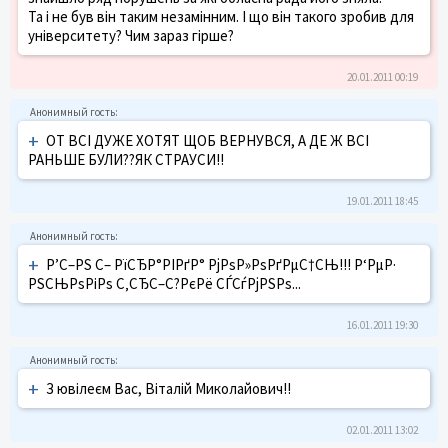
Та і не був він таким незамінним. І що він такого зробив для
університету? Чим зараз гірше?
20.01.2011 00:19
+
ОТ ВСІ ДУЖЕ ХОТЯТ ЩОБ ВЕРНУВСЯ, А ДЕ Ж ВСІ
РАНЬШЕ БУЛИ??ЯК СТРАУСИ!!
19.01.2011 18:45
+
Р’С–РЅ С– РїСЂР°РІРґР° РјРѕР»РѕРґРµС†СЊ!!! Р‘РµР·
РЅСЊРѕРіРѕ С‚СЂС–С?РєРё СЃСѓРјРЅРѕ...
16.01.2011 19:30
+
З ювілеєм Вас, Віталій Миколайович!!
02.01.2011 13:02