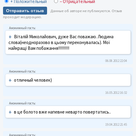
+ Положительный
– Отрицательный
Отправить отзыв
Данные об авторе не публикуются. Отзыв
проходит модерацию.
+
Віталій Миколайович, дуже Вас поважаю. Людина
слова(неодноразово в цьому переконувалась). Мої
найкращі Вам побажання!!!!!!!!!
06.08.2012 22:04
+
отличный человек)
16.05.2012 16:32
+
в це болото вже напевне неварто повертатись..
19.04.2012 21:45