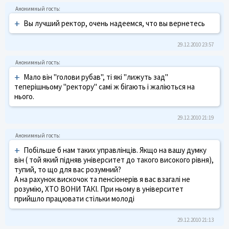
+
Вы лучший ректор, очень надеемся, что вы вернетесь
29.12.2010 23:57
+
Мало він "голови рубав", ті які "лижуть зад"
теперішньому "ректору" самі ж бігають і жаліються на
нього.
29.12.2010 21:19
+
Побільше б нам таких управлінців. Якщо на вашу думку
він ( той який підняв університет до такого високого рівня),
тупий, то що для вас розумний?
А на рахунок вискочок та пенсіонерів я вас взагалі не
розумію, ХТО ВОНИ ТАКІ. При ньому в університет
прийшло працювати стільки молоді
29.12.2010 21:13