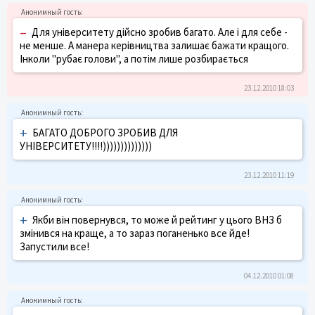
–
Для університету дійсно зробив багато. Але і для себе -
не менше. А манера керівництва залишає бажати кращого.
Інколи "рубає голови", а потім лише розбирається
23.12.2010 18:03
+
БАГАТО ДОБРОГО ЗРОБИВ ДЛЯ
УНІВЕРСИТЕТУ!!!!))))))))))))))
23.12.2010 11:19
+
Якби він повернувся, то може й рейтинг у цього ВНЗ б
змінився на краще, а то зараз поганенько все йде!
Запустили все!
04.12.2010 01:08