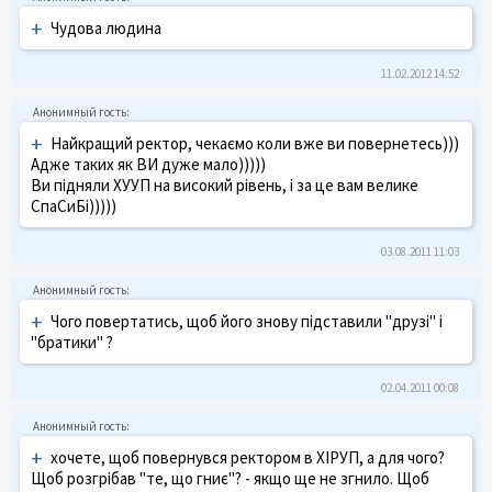
+
Чудова людина
11.02.2012 14:52
+
Найкращий ректор, чекаємо коли вже ви повернетесь)))
Адже таких як ВИ дуже мало)))))
Ви підняли ХУУП на високий рівень, і за це вам велике
СпаСиБі)))))
03.08.2011 11:03
+
Чого повертатись, щоб його знову підставили "друзі" і
"братики" ?
02.04.2011 00:08
+
хочете, щоб повернувся ректором в ХІРУП, а для чого?
Щоб розгрібав "те, що гниє"? - якщо ще не згнило. Щоб