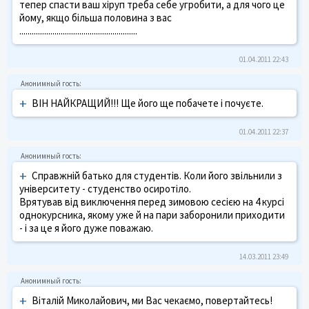
тепер спасти ваш хіруп треба себе угробити, а для чого це
йому, якщо більша половина з вас
.........................................................
01.04.2011 22:43
+
ВІН НАЙКРАЩИЙ!!! Ще його ще побачете і почуєте.
01.04.2011 22:37
+
Справжній батько для студентів. Коли його звільнили з
університету - студенство осиротіло.
Врятував від виключення перед зимовою сесією на 4 курсі
однокурсника, якому уже й на пари заборонили приходити
- і за це я його дуже поважаю.
14.03.2011 23:49
+
Віталій Миколайович, ми Вас чекаємо, повертайтесь!