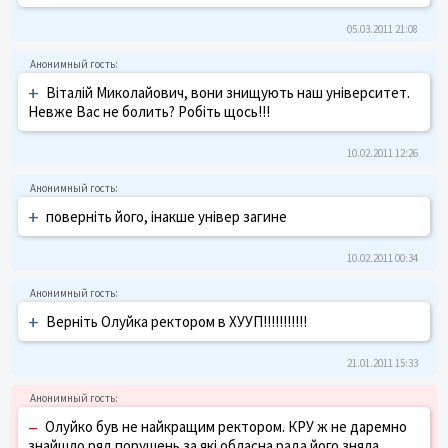
05.03.2011 21:08
+
Віталій Миколайович, вони знищують наш університет.
Невже Вас не болить? Робіть щось!!!
10.02.2011 12:26
+
поверніть його, інакше універ загине
10.02.2011 00:34
+
Верніть Олуйка ректором в ХУУП!!!!!!!!!!!
21.01.2011 15:33
–
Олуйко був не найкращим ректором. КРУ ж не даремно
знайшло ряд порушень за які обласна рада його зняла.