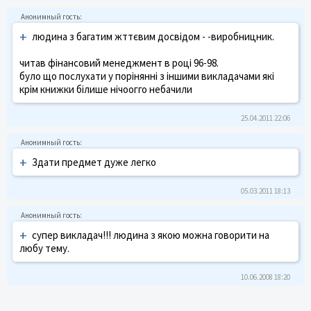
+
людина з багатим жттєвим досвідом - -виробницник.
читав фінансовий менеджмент в році 96-98.
було що послухати у порінянні з іншими викладачами які
крім книжки білише нічоогго небачили
25.04.2011 22:06
+
Здати предмет дуже легко
05.03.2011 18:13
+
супер викладач!!! людина з якою можна говорити на
любу тему.
10.06.2008 18:20