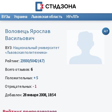
ВУЗы
Украина
Львовская область
НУ«ЛП»
Воловець Ярослав
4.7
Васильович
ВУЗ:
Национальный университет
«Львовская политехника»
Рейтинг:
23930/5042 (4.7)
Всего отзывов:
6
Положительных:
+ 5
Отрицательных:
- 1
Добавлен:
28 января 2008, 18:54
Рейтинг преподавателя