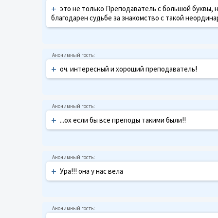
+
это не только Преподаватель с большой буквы, но
благодарен судьбе за знакомство с такой неординар
+
оч. интересный и хороший преподаватель!
+
...ох если бы все преподы такими были!!
+
Ура!!! она у нас вела