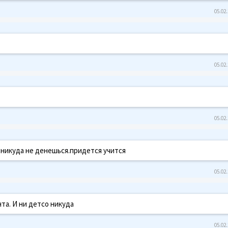
05.02.
05.02.
05.02.
 никуда не денешься.придется учится
05.02.
та. И ни детсо никуда
05.02.