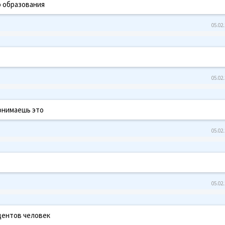
о образования
05.02.
05.02.
понимаешь это
05.02.
05.02.
дентов человек