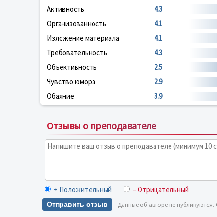
Активность
4.3
Организованность
4.1
Изложение материала
4.1
Требовательность
4.3
Объективность
2.5
Чувство юмора
2.9
Обаяние
3.9
Отзывы о преподавателе
+ Положительный
– Отрицательный
Отправить отзыв
Данные об авторе не публикуются.