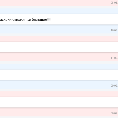
08.04.
скоки бывают....и большие!!!!
16.03.
11.02.
09.02.
06.02.