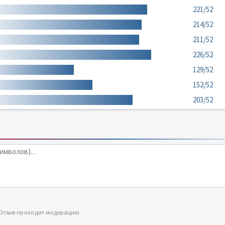
221/52
214/52
211/52
226/52
129/52
152/52
203/52
 Отзыв проходит модерацию.