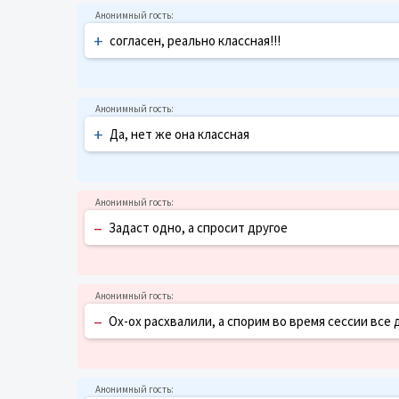
+
согласен, реально классная!!!
+
Да, нет же она классная
–
Задаст одно, а спросит другое
–
Ох-ох расхвалили, а спорим во время сессии все д