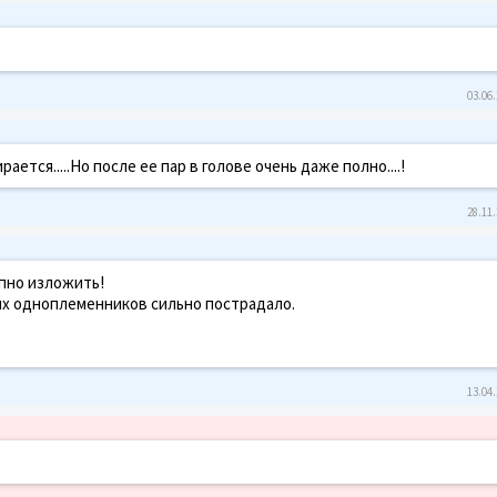
03.06.
рается.....Но после ее пар в голове очень даже полно....!
28.11.
упно изложить!
их одноплеменников сильно пострадало.
13.04.