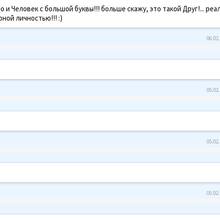
 и Человек с большой буквы!!! больше скажу, это такой Друг!... реа
ной личностью!!! :)
06.02.
05.02.
05.02.
05.02.