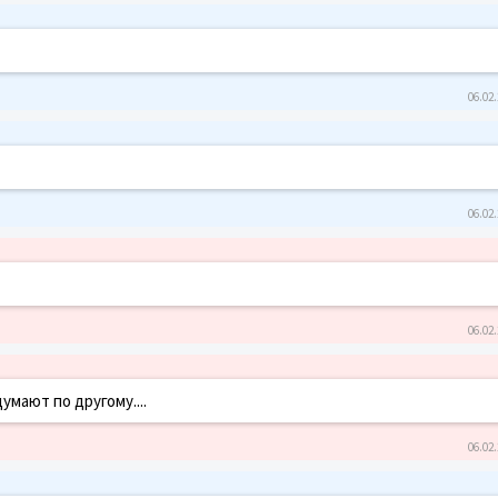
06.02.
06.02.
06.02.
умают по другому....
06.02.