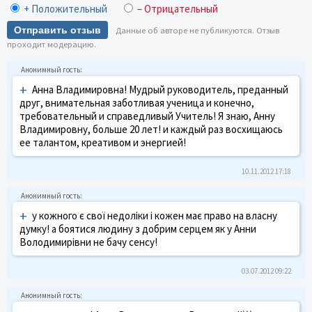
+ Положительный
– Отрицательный
Отправить отзыв
Данные об авторе не публикуются. Отзыв
проходит модерацию.
+
Анна Владимировна! Мудрый руководитель, преданный
друг, внимательная заботливая ученица и конечно,
требовательный и справедливый Учитель! Я знаю, Анну
Владимировну, больше 20 лет! и каждый раз восхищаюсь
ее талантом, креативом и энергией!
10.11.2012 17:18
+
у кожного є свої недоліки і кожен має право на власну
думку! а боятися людину з добрим серцем як у Анни
Володимирівни не бачу сенсу!
03.07.2012 09:22