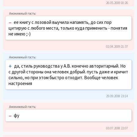
26.05.2009 18:26
–
ее книгу с лозовой выучила напамять, до сих пор
цитирую с любого места, только куда применить - понятия
не имею ;-)
02.04.2009 21:37
+
да, стиль руководства у А.В. конечно авторитарный. Но
с другой стороны она человек добрый. пусть даже и кричит
сильно, но при этом быстро отходит. Вообще человек
настроения
29.09.2008 23:14
–
фу
03.07.2008 22:07