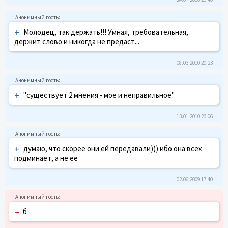
+
Молодец, так держать!!! Умная, требовательная,
держит слово и никогда не предаст...
08.03.2010 20:23
+
"существует 2 мнения - мое и неправильное"
13.01.2010 23:06
+
думаю, что скорее они ей передавали))) ибо она всех
подминает, а не ее
02.06.2009 17:40
–
б