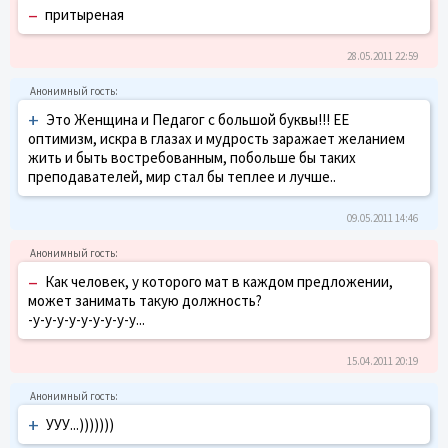
–
притыреная
28.05.2011 22:59
+
Это Женщина и Педагог с большой буквы!!! ЕЕ
оптимизм, искра в глазах и мудрость заражает желанием
жить и быть востребованным, побольше бы таких
преподавателей, мир стал бы теплее и лучше..
09.05.2011 14:46
–
Как человек, у которого мат в каждом предложении,
может занимать такую должность?
-у-у-у-у-у-у-у-у-у...
15.04.2011 20:19
+
УУУ...)))))))