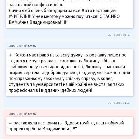
настоящий профессионал.
Лично я ей очень благодарна за все!!! это настоящий
УЧИТЕЛЬ!!! У нее многому можно поучиться!!СПАСИБО
ВАМ,Анна Владимировна!!!!!!!
26.03.2012 10:54
+
Кожен має право на власну думку... я розкажу лише про
те, що я не зустрічала за своє життя Людину з більш
глибоким почуттям відповідальності, Людину з настільки
щирим серцем та доброю душею; Людину, яка кожного дня
по-справжньому закохана у спільну справу, в колег,
студентів та університет! нашій країні не вистачає таких
професіоналів і відданих ідейних людей!
25.03.2012 13:24
–
заставляла нас кричать "Здравствуйте, наш любимый
проректор Анна Владимировна!!"