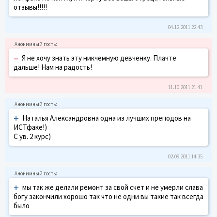
отзывы!!!!!
04.12.2011 22:43
–
Я не хочу знать эту никчемную девченку. Плачте
дальше! Нам на радость!
11.10.2011 21:41
+
Наталья Александровна одна из лучших преподов на
ИСТфаке!)
С ув. 2 курс)
02.09.2011 14:35
+
мы так же делали ремонт за свой счет и не умерли слава
богу закончили хорошо так что не одни вы такие так всегда
было