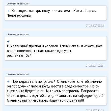
+
Кто ходил на пары получили автомат. Как и обещал.
Человек слова.
27.12.2007 22:32
+
ВВ отличный препод и человек. Таких искать и искать. нам
очень повезло,что нас такие люди учат.
респект от 057
27.12.2007 22:18
+
Преподаватель потрясный. Очень хочется чтоб именно
он продолжил чего нибудь вести в след.семестре. Но он
сказал,что будет не он. Мы очень растроены. Попросить
чтоль в деканате,чтоб его дали..или это на кафедре надо..?
Очень нравятся его пары. Надо что-то делать!!!
27.12.2007 11:02