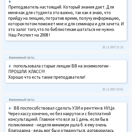
+
Преподаватель настоящий. Который знания дает. Для
меня как для студента это важно, так как я знаю, что
прийду на лекцию, потратив время, получу информацию,
которая потом поможет мне и для семинара и для зачета. И
это залог того,что по библиотекам шататься не нужно.
Наш Респект на 2008 !
28.12.2007 21:25
+
попользовала старые лекции ВВ на энзимологии -
ПРОШЛИ. КЛАСС!!!
Хорошо что есть такие преподаватели!
28.12.2007 20:41
+
ВВ поспособствовал сделать УЗИ и рентген в НУЦе.
Через кассу конечно, но без накруток и с бесплатной
консультацией. Главное что все за 1 день. если бы в
поликлинике - неделя минимум ушла б. я ему очень
благодарна - ведь мог бы и отмахнуться. договорилась