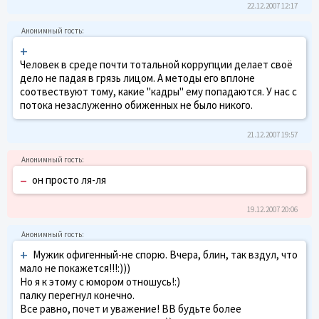
22.12.2007 12:17
+
Человек в среде почти тотальной коррупции делает своё
дело не падая в грязь лицом. А методы его вплоне
соотвествуют тому, какие "кадры" ему попадаются. У нас с
потока незаслуженно обиженных не было никого.
21.12.2007 19:57
–
он просто ля-ля
19.12.2007 20:06
+
Мужик офигенный-не спорю. Вчера, блин, так вздул, что
мало не покажется!!!:)))
Но я к этому с юмором отношусь!:)
палку перегнул конечно.
Все равно, почет и уважение! ВВ будьте более