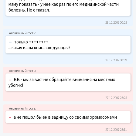
маму показать - у нее как раз по его медицинской части
болезнь. Не отказал.
28.12.2007 00:23
+
только ++++++++
а какая ваша книга следующая?
28.12.2007 00:09
–
ВВ - мы за вас! не обращайте внимания на местных
убогих!
27.12.2007 23:25
–
а не пошол бы ен в задницу со своими хромосомами
27.12.2007 23:11