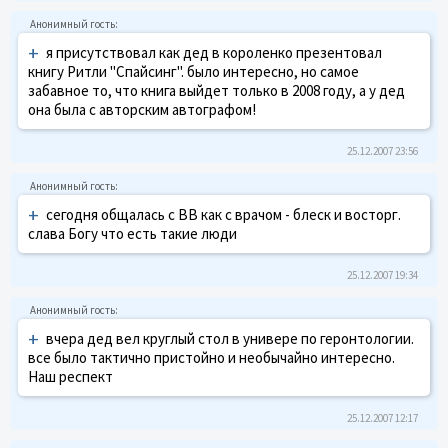
+
я присутствовал как дед в короленко презентовал
книгу Ритли "Спайсинг". было интересно, но самое
забавное то, что книга выйдет только в 2008 году, а у дед
она была с авторским автографом!
25.12.2007 23:56
+
cегодня общалась с ВВ как с врачом - блеск и восторг.
слава Богу что есть такие люди
25.12.2007 19:34
+
вчера дед вел круглый стол в универе по геронтологии.
все было тактично пристойно и необычайно интересно.
Наш респект
25.12.2007 12:17