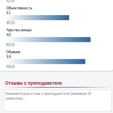
51/15
Объективность
3.1
47/15
Чувство юмора
4.2
63/15
Обаяние
3.9
59/15
Отзывы о преподавателе