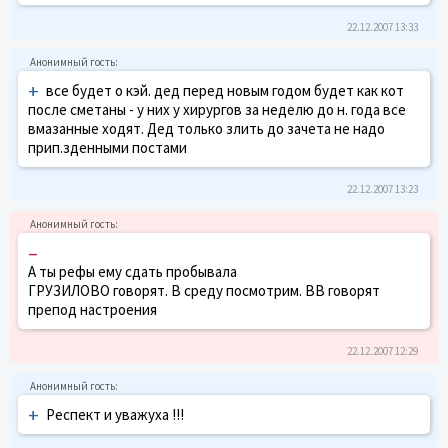
22.12.2007 13:33
+
все будет о кэй. дед перед новым годом будет как кот
после сметаны - у них у хирургов за неделю до н. года все
вмазанные ходят. Дед только злить до зачета не надо
прип.зденными постами
22.12.2007 13:23
–
А ты рефы ему сдать пробывала
ГРУЗИЛОВО говорят. В среду посмотрим. ВВ говорят
препод настроения
22.12.2007 12:29
+
Респект и уважуха !!!