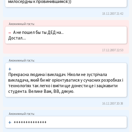
милосердны к провинившимся:))
18.12.2007 21:42
–
А не пошел бы ты ДЕД на...
Достал....
17.12.2007 22:53
+
Прекрасна людина і викладач. Ніколи не зустрічала
викладача, який би міг орієнтуватися у сучасних розробках і
технологіях так легко і вміти ще донести це і зацікавити
студента. Велике Вам, ВВ, дякую.
16.12.2007 20:38
+
++++++++++++++