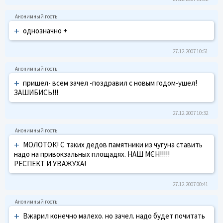
+
однозначно +
27.12.2007 10:51
+
пришел- всем зачел -поздравил с новым годом-ушел!
ЗАШИБИСЬ!!!
27.12.2007 10:32
+
МОЛОТОК! С таких дедов памятники из чугуна ставить
надо на привокзальных площадях. НАШ МЄН!!!!!
РЕСПЕКТ И УВАЖУХА!
27.12.2007 00:41
+
Вжарил конечно малехо. но зачел. надо будет почитать