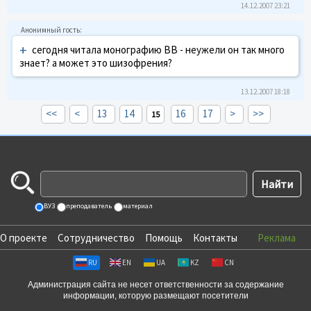
14.12.2007 23:21
+
сегодня читала монографию ВВ - неужели он так много
знает? а может это шизофрения?
13.12.2007 18:18
<<
<
13
14
16
17
>
>>
15
ВУЗ
преподаватель
материал
О проекте
Сотрудничество
Помощь
Контакты
Реклама
RU
EN
UA
KZ
CN
Администрация сайта не несет ответственности за содержание
информации, которую размещают посетители