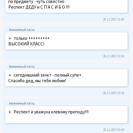
по предмету - чуть совестно
Респект ДЕДУ и С П А С И Б О !!!
26.12.2007 21:58
+
только +++++++++
ВЫСОКИЙ КЛАСС!
26.12.2007 21:04
+
сегодняшний зачет - полный супе+
Спасибо дед, мы тебя любим!
26.12.2007 20:34
+
Респект и уважуха клёвому преподу!!!
26.12.2007 00:09