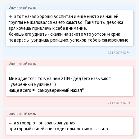
+
этот нахал хорошо воспитан и еще никто из нашей
группы не жаловался на его хамство. Так что ты девочка
зря хочешь привлечь к себе внимание.
Хочешь его удивть - скажи на зачете что уотсон и крик
педерас.ы. увидишь реакцию. успехов тебе в саморекламе
23.12.2007 16:34
–
Мне здается что в нашем ХПИ - дед (его называют
"уверенный мужчина" )
чаще всего = "самоуверенный нахал"
23.12.2007 14:59
–
а я говорю - он срань занудная
приторный своей снисходительностью как г.вно