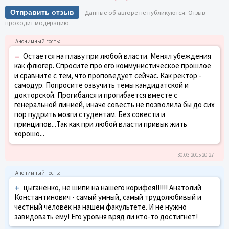
Отправить отзыв
Данные об авторе не публикуются. Отзыв
проходит модерацию.
–
Остается на плаву при любой власти. Менял убеждения
как флюгер. Спросите про его коммунистическое прошлое
и сравните с тем, что проповедует сейчас. Как ректор -
самодур. Попросите озвучить темы кандидатской и
докторской. Прогибался и прогибается вместе с
генеральной линией, иначе совесть не позволила бы до сих
пор пудрить мозги студентам. Без совести и
принципов...Так как при любой власти привык жить
хорошо...
30.03.2015 20:27
+
цыганенко, не шипи на нашего корифея!!!!!! Анатолий
Константинович - самый умный, самый трудолюбивый и
честный человек на нашем факультете. И не нужно
завидовать ему! Его уровня вряд ли кто-то достигнет!