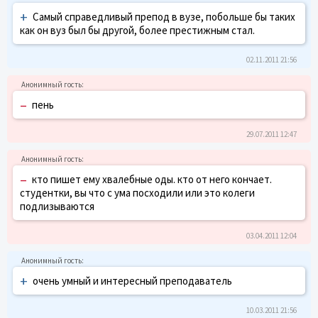
+
Самый справедливый препод в вузе, побольше бы таких
как он вуз был бы другой, более престижным стал.
02.11.2011 21:56
–
пень
29.07.2011 12:47
–
кто пишет ему хвалебные оды. кто от него кончает.
студентки, вы что с ума посходили или это колеги
подлизываются
03.04.2011 12:04
+
очень умный и интересный преподаватель
10.03.2011 21:56