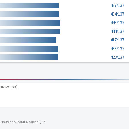
437/137
434/137
443/137
444/137
417/137
433/137
428/137
 Отзыв проходит модерацию.