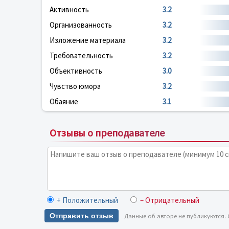
Активность
3.2
Организованность
3.2
Изложение материала
3.2
Требовательность
3.2
Объективность
3.0
Чувство юмора
3.2
Обаяние
3.1
Отзывы о преподавателе
+ Положительный
– Отрицательный
Отправить отзыв
Данные об авторе не публикуются.