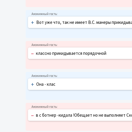
+
Вот уже что, так не имеет В.С. манеры прикидыва
–
классно прикидывается порядочной
+
Она - клас
–
в с ботнер -кидала !Обещает но не выполняет Ск