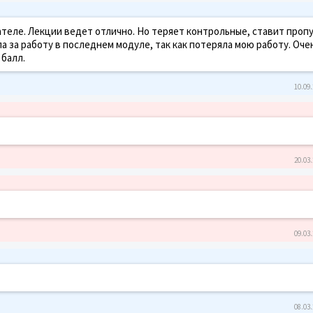
ателе. Лекции ведет отлично. Но теряет контрольные, ставит пропу
ла за работу в последнем модуле, так как потеряла мою работу. Оче
 балл.
10.09.
20.03.
09.03.
08.03.