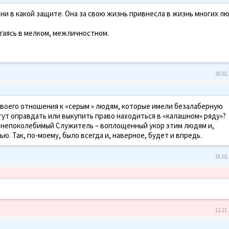
 ни в какой защите. Она за свою жизнь привнесла в жизнь многих л
згаясь в мелком, межличностном.
20.02.
своего отношения к «серым » людям, которые имели безалаберную
гут оправдать или выкупить право находиться в «калашном» ряду»?
, непоколебимый Служитель – воплощенный укор этим людям и,
. Так, по-моему, было всегда и, наверное, будет и впредь.
18.02.
12.11.