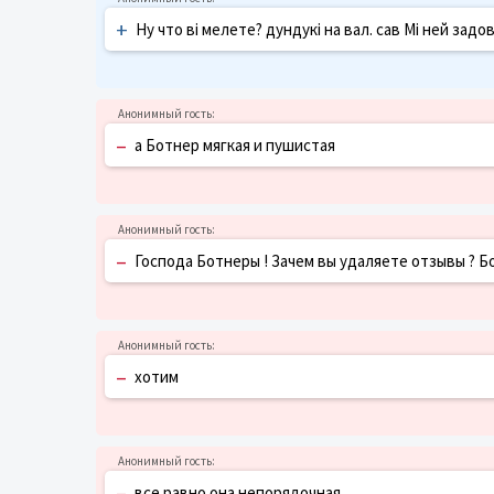
+
Ну что ві мелете? дундукі на вал. сав Мі ней задов
–
а Ботнер мягкая и пушистая
–
Господа Ботнеры ! Зачем вы удаляете отзывы ? Б
–
хотим
–
все равно она непорядочная