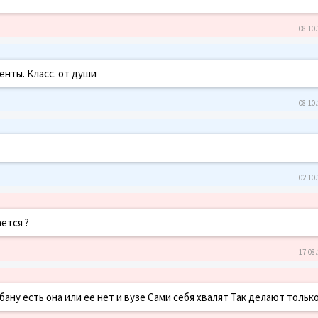
08.10.
енты. Класс. от души
08.10.
02.10.
ается ?
17.08.
ну есть она или ее нет и вузе Сами себя хвалят Так делают только 