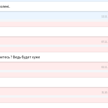
олені..
12.11.
07.11.
оитесь ? Ведь будет хуже
02.11.
31.10.