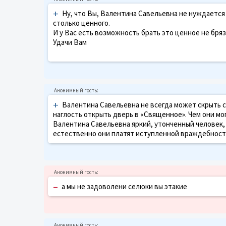
+
Ну, что Вы, Валентина Савельевна не нуждается
столько ценного.
И у Вас есть возможность брать это ценное не бря
Удачи Вам
+
Валентина Савельевна не всегда может скрыть 
наглость открыть дверь в «Священное». Чем они мо
Валентина Савельевна яркий, утонченный человек
естественно они платят иступленной враждебностью
–
а мы не задоволени селюки вы этакие