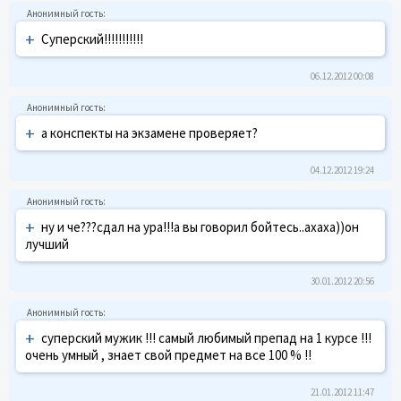
+
Суперский!!!!!!!!!!!
06.12.2012 00:08
+
а конспекты на экзамене проверяет?
04.12.2012 19:24
+
ну и че???сдал на ура!!!а вы говорил бойтесь..ахаха))он
лучший
30.01.2012 20:56
+
суперский мужик !!! самый любимый препад на 1 курсе !!!
очень умный , знает свой предмет на все 100 % !!
21.01.2012 11:47