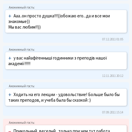
+
Ааа..он просто душка!!!))обожаю его...да и все мои
знакомые))
Мы вас любим!!))
07.12.2011 01:05
+
у вас найафігенныші годинники з преподів нашої
академії!!!!!
12.11.2011 20:12
+
Ходить на его лекции - удовольствие! Больше было бы
таких преподов, и учеба была бы сказкой :)
07.09.2011 15:14
–
Прикольный, веселый...только при чем тут работа