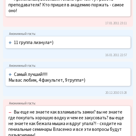
преподавателя? Кто пришел в академию поржать - самое
оно!
17.01.2011 23:11
+
11 группа лизнула=)
16.01.2011 22:57
+
Самый лучший!!!!
Мы вас любим, 4 факультет, 9 группа=)
20.12.2010 15:28
–
Вы еще не знаете как взламывать замки? вы не знаете
где покупать хорошую водку и чем ее закусовать? вы еще
не знаете как бежала мышка и вдруг упала?! - сходите на
гениальные семинары Власенко и все эти вопросы будут
разьясненны!